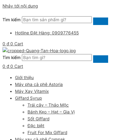
Nhảy tới nội dung
Tìm kiếm
Hotline Đặt Hàng: 0909776455
0
₫
0
Cart
Tìm kiếm
0
₫
0
Cart
Giới thiệu
Máy pha cà phê Astoria
Máy Xay Vitamix
Giffard Syrup
Trái cây – Thảo Mộc
Bánh Kẹo – Hạt – Gia Vị
Sốt Giffard
Đặc biệt
Fruit For Mix Giffard
Máy xay cà phê Compak