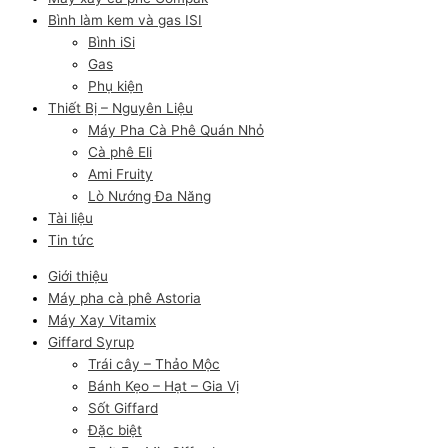
Bình làm kem và gas ISI
Bình iSi
Gas
Phụ kiện
Thiết Bị – Nguyên Liệu
Máy Pha Cà Phê Quán Nhỏ
Cà phê Eli
Ami Fruity
Lò Nướng Đa Năng
Tài liệu
Tin tức
Giới thiệu
Máy pha cà phê Astoria
Máy Xay Vitamix
Giffard Syrup
Trái cây – Thảo Mộc
Bánh Kẹo – Hạt – Gia Vị
Sốt Giffard
Đặc biệt