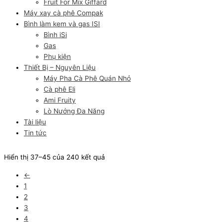
Fruit For Mix Giffard
Máy xay cà phê Compak
Bình làm kem và gas ISI
Bình iSi
Gas
Phụ kiện
Thiết Bị – Nguyên Liệu
Máy Pha Cà Phê Quán Nhỏ
Cà phê Eli
Ami Fruity
Lò Nướng Đa Năng
Tài liệu
Tin tức
Hiển thị 37–45 của 240 kết quả
←
1
2
3
4