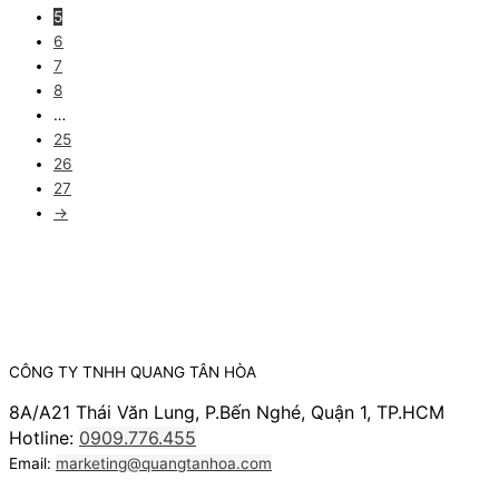
5
6
7
8
…
25
26
27
→
CÔNG TY TNHH QUANG TÂN HÒA
8A/A21 Thái Văn Lung, P.Bến Nghé, Quận 1, TP.HCM
Hotline:
0909.776.455
Email:
marketing@quangtanhoa.com