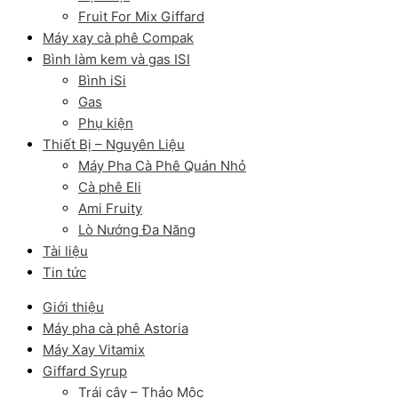
Fruit For Mix Giffard
Máy xay cà phê Compak
Bình làm kem và gas ISI
Bình iSi
Gas
Phụ kiện
Thiết Bị – Nguyên Liệu
Máy Pha Cà Phê Quán Nhỏ
Cà phê Eli
Ami Fruity
Lò Nướng Đa Năng
Tài liệu
Tin tức
Giới thiệu
Máy pha cà phê Astoria
Máy Xay Vitamix
Giffard Syrup
Trái cây – Thảo Mộc