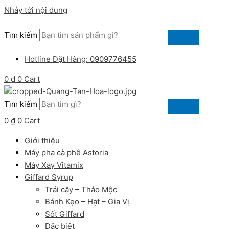
Nhảy tới nội dung
Tìm kiếm
Hotline Đặt Hàng: 0909776455
0
₫
0
Cart
Tìm kiếm
0
₫
0
Cart
Giới thiệu
Máy pha cà phê Astoria
Máy Xay Vitamix
Giffard Syrup
Trái cây – Thảo Mộc
Bánh Kẹo – Hạt – Gia Vị
Sốt Giffard
Đặc biệt