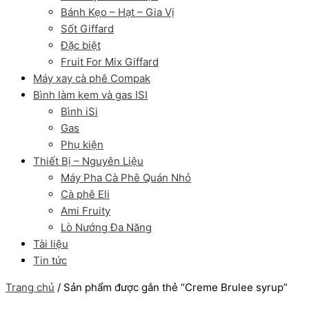
Bánh Kẹo – Hạt – Gia Vị
Sốt Giffard
Đặc biệt
Fruit For Mix Giffard
Máy xay cà phê Compak
Bình làm kem và gas ISI
Bình iSi
Gas
Phụ kiện
Thiết Bị – Nguyên Liệu
Máy Pha Cà Phê Quán Nhỏ
Cà phê Eli
Ami Fruity
Lò Nướng Đa Năng
Tài liệu
Tin tức
Trang chủ
/ Sản phẩm được gắn thẻ “Creme Brulee syrup”