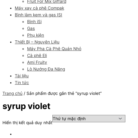
Fruit For Mix Giffard
Máy xay cà phê Compak
Bình làm kem và gas ISI
Bình iSi
Gas
Phụ kiện
Thiết Bị – Nguyên Liệu
Máy Pha Cà Phê Quán Nhỏ
Cà phê Eli
Ami Fruity
Lò Nướng Đa Năng
Tài liệu
Tin tức
Trang chủ
/ Sản phẩm được gắn thẻ “syrup violet”
syrup violet
Hiển thị kết quả duy nhất