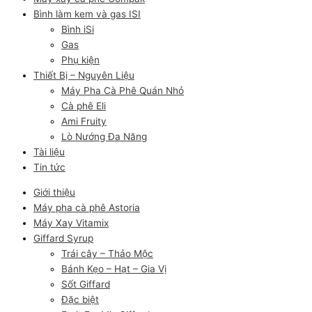
Bình làm kem và gas ISI
Bình iSi
Gas
Phụ kiện
Thiết Bị – Nguyên Liệu
Máy Pha Cà Phê Quán Nhỏ
Cà phê Eli
Ami Fruity
Lò Nướng Đa Năng
Tài liệu
Tin tức
Giới thiệu
Máy pha cà phê Astoria
Máy Xay Vitamix
Giffard Syrup
Trái cây – Thảo Mộc
Bánh Kẹo – Hạt – Gia Vị
Sốt Giffard
Đặc biệt