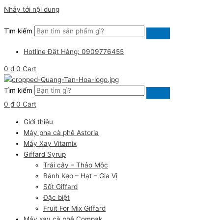
Nhảy tới nội dung
Tìm kiếm
Hotline Đặt Hàng: 0909776455
0
₫
0
Cart
Tìm kiếm
0
₫
0
Cart
Giới thiệu
Máy pha cà phê Astoria
Máy Xay Vitamix
Giffard Syrup
Trái cây – Thảo Mộc
Bánh Kẹo – Hạt – Gia Vị
Sốt Giffard
Đặc biệt
Fruit For Mix Giffard
Máy xay cà phê Compak