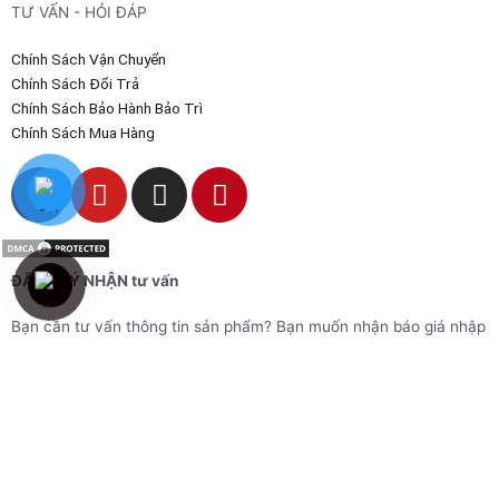
TƯ VẤN - HỎI ĐÁP
Chính Sách Vận Chuyển
Chính Sách Đổi Trả
Chính Sách Bảo Hành Bảo Trì
Chính Sách Mua Hàng
F
Y
I
P
a
o
n
i
c
u
s
n
e
t
t
t
ĐĂNG KÝ NHẬN tư vấn
b
u
a
e
o
b
g
r
Bạn cần tư vấn thông tin sản phẩm? Bạn muốn nhận báo giá nhập
o
e
r
e
sỉ thiết bị/ nguyên liệu tại Quang Tân Hòa? Hãy để lại thông tin để
k
a
s
nhận tư vấn báo giá nhanh nhất
m
t