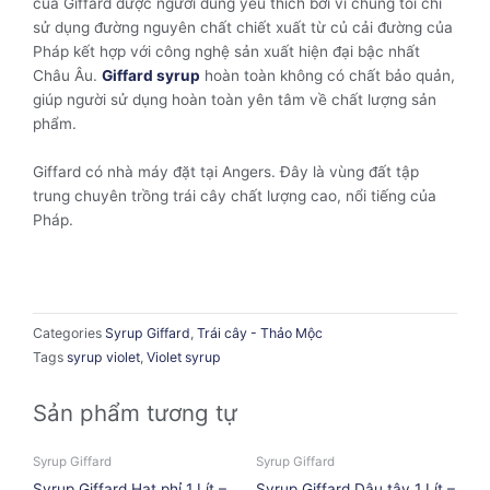
của Giffard được người dùng yêu thích bởi vì chúng tôi chỉ
sử dụng đường nguyên chất chiết xuất từ củ cải đường của
Pháp kết hợp với công nghệ sản xuất hiện đại bậc nhất
Châu Âu.
Giffard syrup
hoàn toàn không có chất bảo quản,
giúp người sử dụng hoàn toàn yên tâm về chất lượng sản
phẩm.
Giffard có nhà máy đặt tại Angers. Đây là vùng đất tập
trung chuyên trồng trái cây chất lượng cao, nổi tiếng của
Pháp.
Categories
Syrup Giffard
,
Trái cây - Thảo Mộc
Tags
syrup violet
,
Violet syrup
Sản phẩm tương tự
Syrup Giffard
Syrup Giffard
Syrup Giffard Hạt phỉ 1 Lít –
Syrup Giffard Dâu tây 1 Lít –