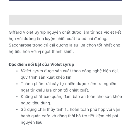
Lít
-
Violet
Mô tả
Syrup
số
Giffard Violet Syrup nguyên chất được làm từ hoa violet kết
lượng
hợp với đường tinh luyện chiết xuất từ củ cải đường.
Saccharose trong củ cải đường là sự lựa chọn tốt nhất cho
hệ tiêu hóa với vị ngọt thanh khiết.
Đặc điểm nổi bật của Violet syrup
Violet syrup
được sản xuất theo công nghệ hiện đại,
quy trình sản xuất khép kín.
Thành phần trái cây tự nhiên được kiểm tra nghiêm
ngặt từ khâu lựa chọn tới chiết xuất.
Không chất bảo quản, đảm bảo an toàn cho sức khỏe
người tiêu dùng.
Sử dụng chai thủy tinh 1L hoàn toàn phù hợp với vận
hành quán cafe và đồng thời hỗ trợ tiết kiệm chi phí
nguyên liệu.