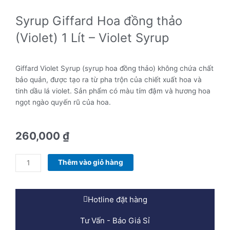
Syrup Giffard Hoa đồng thảo
(Violet) 1 Lít – Violet Syrup
Giffard Violet Syrup (syrup hoa đồng thảo) không chứa chất
bảo quản, được tạo ra từ pha trộn của chiết xuất hoa và
tinh dầu lá violet. Sản phẩm có màu tím đậm và hương hoa
ngọt ngào quyến rũ của hoa.
260,000
₫
Syrup
Thêm vào giỏ hàng
Giffard
Hoa
đồng
Hotline đặt hàng
thảo
(Violet)
Tư Vấn - Báo Giá Sỉ
1