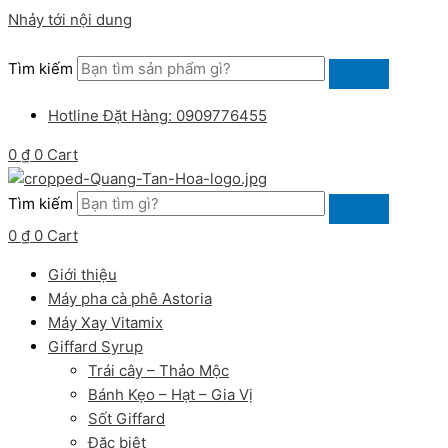
Nhảy tới nội dung
Tìm kiếm
Hotline Đặt Hàng: 0909776455
0
₫
0
Cart
Tìm kiếm
0
₫
0
Cart
Giới thiệu
Máy pha cà phê Astoria
Máy Xay Vitamix
Giffard Syrup
Trái cây – Thảo Mộc
Bánh Kẹo – Hạt – Gia Vị
Sốt Giffard
Đặc biệt