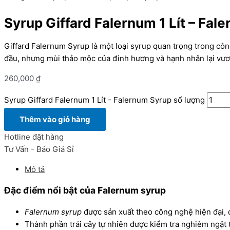
Syrup Giffard Falernum 1 Lít – Fal
Giffard Falernum Syrup là một loại syrup quan trọng trong công
đầu, nhưng mùi thảo mộc của đinh hương và hạnh nhân lại vươn
260,000
₫
Syrup Giffard Falernum 1 Lít - Falernum Syrup số lượng
Thêm vào giỏ hàng
Hotline đặt hàng
Tư Vấn - Báo Giá Sỉ
Mô tả
Đặc điểm nổi b
ật của Falernum syrup
Falernum syrup
được sản xuất theo công nghệ hiện đại, q
Thành phần trái cây tự nhiên được kiểm tra nghiêm ngặt t