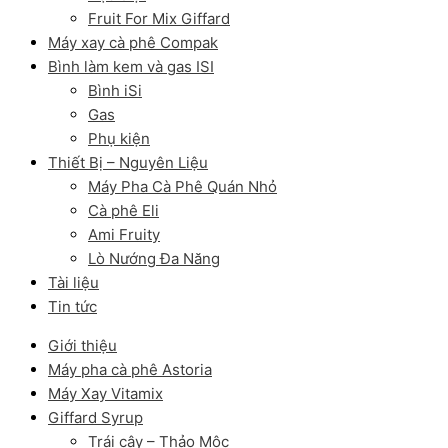
Fruit For Mix Giffard
Máy xay cà phê Compak
Bình làm kem và gas ISI
Bình iSi
Gas
Phụ kiện
Thiết Bị – Nguyên Liệu
Máy Pha Cà Phê Quán Nhỏ
Cà phê Eli
Ami Fruity
Lò Nướng Đa Năng
Tài liệu
Tin tức
Giới thiệu
Máy pha cà phê Astoria
Máy Xay Vitamix
Giffard Syrup
Trái cây – Thảo Mộc