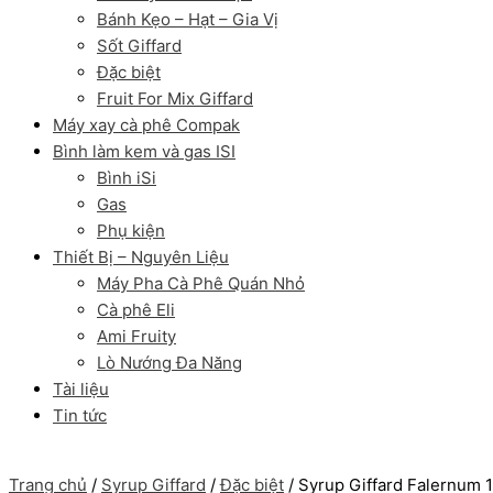
Bánh Kẹo – Hạt – Gia Vị
Sốt Giffard
Đặc biệt
Fruit For Mix Giffard
Máy xay cà phê Compak
Bình làm kem và gas ISI
Bình iSi
Gas
Phụ kiện
Thiết Bị – Nguyên Liệu
Máy Pha Cà Phê Quán Nhỏ
Cà phê Eli
Ami Fruity
Lò Nướng Đa Năng
Tài liệu
Tin tức
Trang chủ
/
Syrup Giffard
/
Đặc biệt
/ Syrup Giffard Falernum 1