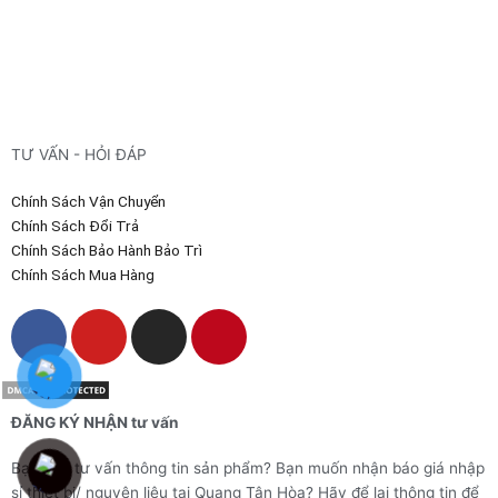
TƯ VẤN - HỎI ĐÁP
Chính Sách Vận Chuyển
Chính Sách Đổi Trả
Chính Sách Bảo Hành Bảo Trì
Chính Sách Mua Hàng
F
Y
I
P
a
o
n
i
c
u
s
n
e
t
t
t
ĐĂNG KÝ NHẬN tư vấn
b
u
a
e
o
b
g
r
Bạn cần tư vấn thông tin sản phẩm? Bạn muốn nhận báo giá nhập
o
e
r
e
sỉ thiết bị/ nguyên liệu tại Quang Tân Hòa? Hãy để lại thông tin để