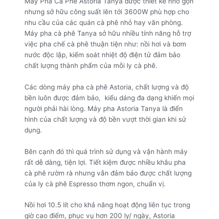
Máy Pha Cà Phê Astoria Tanya được thiết kế nhỏ gọn
nhưng sở hữu công suất lên tới 3600W phù hợp cho
nhu cầu của các quán cà phê nhỏ hay văn phòng.
Máy pha cà phê Tanya sở hữu nhiều tính năng hỗ trợ
việc pha chế cà phê thuận tiện như: nồi hơi và bơm
nước độc lập, kiểm soát nhiệt độ điện tử đảm bảo
chất lượng thành phẩm của mỗi ly cà phê.
Các dòng máy pha cà phê Astoria, chất lượng và độ
bền luôn được đảm bảo, kiểu dáng đa dạng khiến mọi
người phải hài lòng. Máy pha Astoria Tanya là điển
hình của chất lượng và độ bền vượt thời gian khi sử
dụng.
Bên cạnh đó thì quá trình sử dụng và vận hành máy
rất dễ dàng, tiện lợi. Tiết kiệm được nhiều khâu pha
cà phê rườm rà nhưng vẫn đảm bảo được chất lượng
của ly cà phê Espresso thơm ngon, chuẩn vị.
Nồi hơi 10.5 lít cho khả năng hoạt động liên tục trong
giờ cao điểm, phục vụ hơn 200 ly/ ngày, Astoria