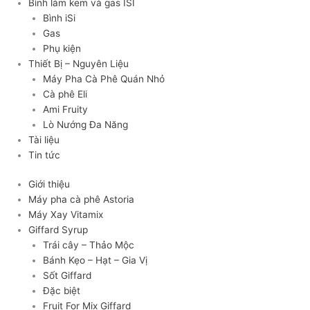
Bình làm kem và gas ISI
Bình iSi
Gas
Phụ kiện
Thiết Bị – Nguyên Liệu
Máy Pha Cà Phê Quán Nhỏ
Cà phê Eli
Ami Fruity
Lò Nướng Đa Năng
Tài liệu
Tin tức
Giới thiệu
Máy pha cà phê Astoria
Máy Xay Vitamix
Giffard Syrup
Trái cây – Thảo Mộc
Bánh Kẹo – Hạt – Gia Vị
Sốt Giffard
Đặc biệt
Fruit For Mix Giffard