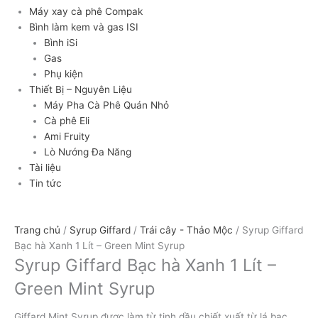
Máy xay cà phê Compak
Bình làm kem và gas ISI
Bình iSi
Gas
Phụ kiện
Thiết Bị – Nguyên Liệu
Máy Pha Cà Phê Quán Nhỏ
Cà phê Eli
Ami Fruity
Lò Nướng Đa Năng
Tài liệu
Tin tức
Trang chủ
/
Syrup Giffard
/
Trái cây - Thảo Mộc
/ Syrup Giffard
Bạc hà Xanh 1 Lít – Green Mint Syrup
Syrup Giffard Bạc hà Xanh 1 Lít –
Green Mint Syrup
Giffard Mint Syrup được làm từ tinh dầu chiết xuất từ ​​lá bạc