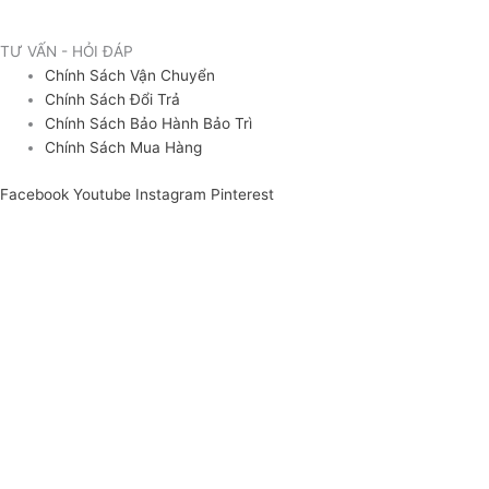
TƯ VẤN - HỎI ĐÁP
Chính Sách Vận Chuyển
Chính Sách Đổi Trả
Chính Sách Bảo Hành Bảo Trì
Chính Sách Mua Hàng
Facebook
Youtube
Instagram
Pinterest
ĐĂNG KÝ NHẬN tư vấn
Bạn cần tư vấn thông tin sản phẩm? Bạn muốn nhận báo giá nhập sỉ
thiết bị/ nguyên liệu tại Quang Tân Hòa? Hãy để lại thông tin để nhận
tư vấn báo giá nhanh nhất