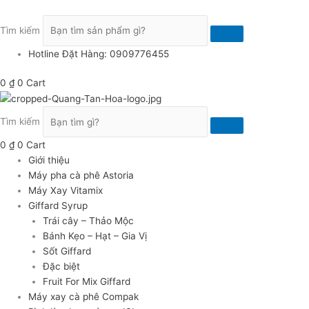
Nhảy
Syrup
tới
Giffard
Tìm kiếm
nội
Bạc
dung
hà
Hotline Đặt Hàng: 0909776455
Xanh
1
0
₫
0
Cart
Lít
-
Tìm kiếm
Green
Mint
0
₫
0
Cart
Syrup
Giới thiệu
số
Máy pha cà phê Astoria
lượng
Máy Xay Vitamix
Giffard Syrup
Trái cây – Thảo Mộc
Bánh Kẹo – Hạt – Gia Vị
Sốt Giffard
Đặc biệt
Fruit For Mix Giffard
Máy xay cà phê Compak