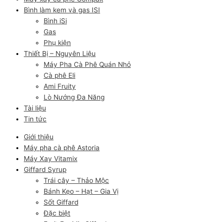
Bình làm kem và gas ISI
Bình iSi
Gas
Phụ kiện
Thiết Bị – Nguyên Liệu
Máy Pha Cà Phê Quán Nhỏ
Cà phê Eli
Ami Fruity
Lò Nướng Đa Năng
Tài liệu
Tin tức
Giới thiệu
Máy pha cà phê Astoria
Máy Xay Vitamix
Giffard Syrup
Trái cây – Thảo Mộc
Bánh Kẹo – Hạt – Gia Vị
Sốt Giffard
Đặc biệt