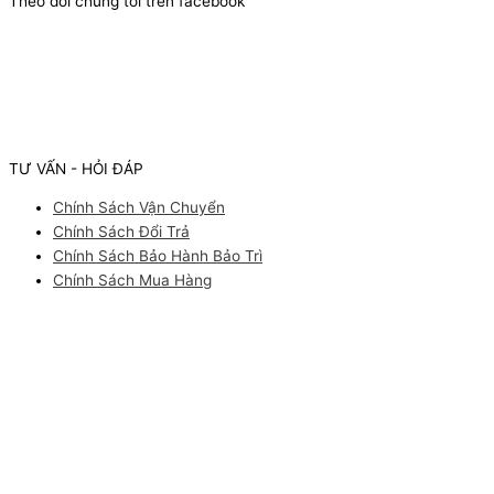
Theo dõi chúng tôi trên facebook
TƯ VẤN - HỎI ĐÁP
Chính Sách Vận Chuyển
Chính Sách Đổi Trả
Chính Sách Bảo Hành Bảo Trì
Chính Sách Mua Hàng
Facebook
Youtube
Instagram
Pinterest
ĐĂNG KÝ NHẬN tư vấn
Bạn cần tư vấn thông tin sản phẩm? Bạn muốn nhận báo giá nhập