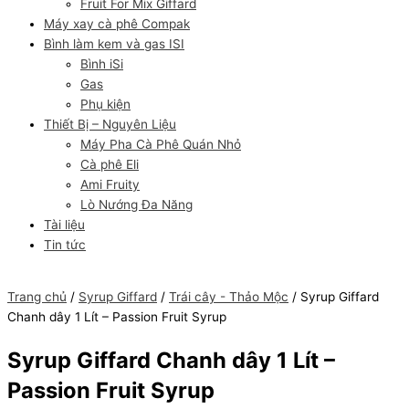
Fruit For Mix Giffard
Máy xay cà phê Compak
Bình làm kem và gas ISI
Bình iSi
Gas
Phụ kiện
Thiết Bị – Nguyên Liệu
Máy Pha Cà Phê Quán Nhỏ
Cà phê Eli
Ami Fruity
Lò Nướng Đa Năng
Tài liệu
Tin tức
Trang chủ
/
Syrup Giffard
/
Trái cây - Thảo Mộc
/ Syrup Giffard
Chanh dây 1 Lít – Passion Fruit Syrup
Syrup Giffard Chanh dây 1 Lít –
Passion Fruit Syrup