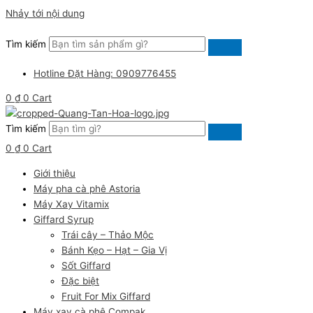
Nhảy tới nội dung
Tìm kiếm
Hotline Đặt Hàng: 0909776455
0
₫
0
Cart
Tìm kiếm
0
₫
0
Cart
Giới thiệu
Máy pha cà phê Astoria
Máy Xay Vitamix
Giffard Syrup
Trái cây – Thảo Mộc
Bánh Kẹo – Hạt – Gia Vị
Sốt Giffard
Đặc biệt
Fruit For Mix Giffard
Máy xay cà phê Compak