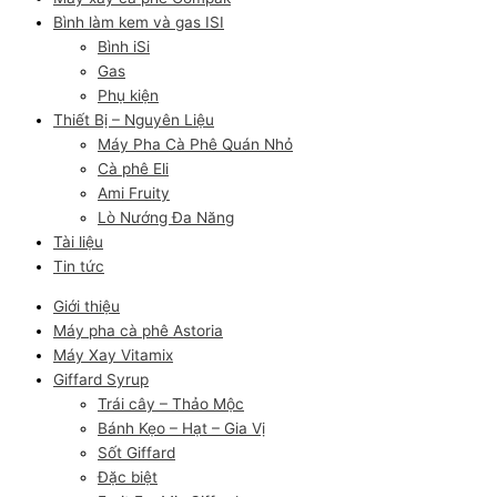
Bình làm kem và gas ISI
Bình iSi
Gas
Phụ kiện
Thiết Bị – Nguyên Liệu
Máy Pha Cà Phê Quán Nhỏ
Cà phê Eli
Ami Fruity
Lò Nướng Đa Năng
Tài liệu
Tin tức
Giới thiệu
Máy pha cà phê Astoria
Máy Xay Vitamix
Giffard Syrup
Trái cây – Thảo Mộc
Bánh Kẹo – Hạt – Gia Vị
Sốt Giffard
Đặc biệt