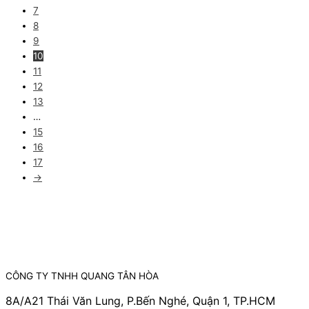
7
8
9
10
11
12
13
…
15
16
17
→
CÔNG TY TNHH QUANG TÂN HÒA
8A/A21 Thái Văn Lung, P.Bến Nghé, Quận 1, TP.HCM