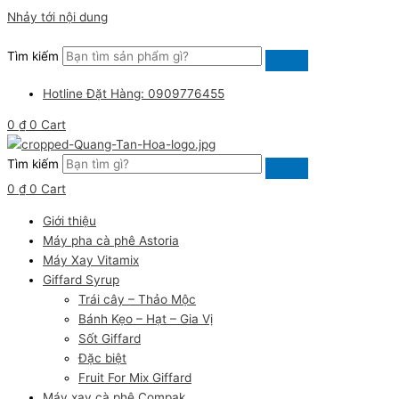
Nhảy tới nội dung
Tìm kiếm
Hotline Đặt Hàng: 0909776455
0
₫
0
Cart
Tìm kiếm
0
₫
0
Cart
Giới thiệu
Máy pha cà phê Astoria
Máy Xay Vitamix
Giffard Syrup
Trái cây – Thảo Mộc
Bánh Kẹo – Hạt – Gia Vị
Sốt Giffard
Đặc biệt
Fruit For Mix Giffard
Máy xay cà phê Compak