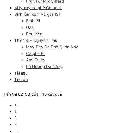
Fruit For Mix Giffard
Máy xay cà phê Compak
Bình làm kem và gas ISI
Bình iSi
Gas
Phụ kiện
Thiết Bị – Nguyên Liệu
Máy Pha Cà Phê Quán Nhỏ
Cà phê Eli
Ami Fruity
Lò Nướng Đa Năng
Tài liệu
Tin tức
Hiển thị 82–90 của 148 kết quả
←
1
2
3
…