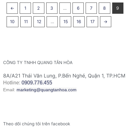
←
1
2
3
…
6
7
8
9
10
11
12
…
15
16
17
→
CÔNG TY TNHH QUANG TÂN HÒA
8A/A21 Thái Văn Lung, P.Bến Nghé, Quận 1, TP.HCM
Hotline:
0909.776.455
Email:
marketing@quangtanhoa.com
Theo dõi chúng tôi trên facebook