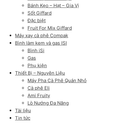
Bánh Kẹo – Hạt – Gia Vị
Sốt Giffard
Đặc biệt
Fruit For Mix Giffard
Máy xay cà phê Compak
Bình làm kem và gas ISI
Bình iSi
Gas
Phụ kiện
Thiết Bị – Nguyên Liệu
Máy Pha Cà Phê Quán Nhỏ
Cà phê Eli
Ami Fruity
Lò Nướng Đa Năng
Tài liệu
Tin tức