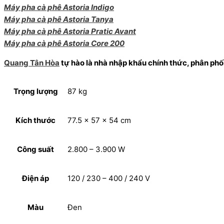
Máy pha cà phê Astoria Indigo
Máy pha cà phê Astoria Tanya
Máy pha cà phê Astoria Pratic Avant
Máy pha cà phê Astoria Core 200
Quang Tân Hòa
tự hào là nhà nhập khẩu chính thức, phân ph
Trọng lượng
87 kg
Kích thước
77.5 x 57 x 54 cm
Công suất
2.800 – 3.900 W
Điện áp
120 / 230 – 400 / 240 V
Màu
Đen