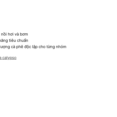
t nồi hơi và bơm
năng tiêu chuẩn
u lượng cà phê độc lập cho từng nhóm
a calypso