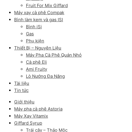
Fruit For Mix Giffard
Máy xay cà phê Compak
Bình làm kem và gas ISI
Bình iSi
Gas
Phụ kiện
Thiết Bị – Nguyên Liệu
Máy Pha Cà Phê Quán Nhỏ
Cà phê Eli
Ami Fruity
Lò Nướng Đa Năng
Tài liệu
Tin tức
Giới thiệu
Máy pha cà phê Astoria
Máy Xay Vitamix
Giffard Syrup
Trái cây – Thảo Mộc