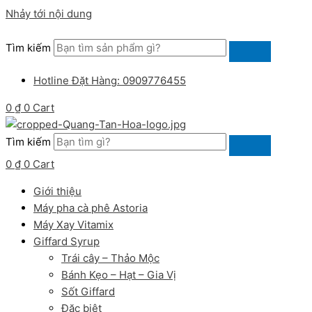
Nhảy tới nội dung
Tìm kiếm
Hotline Đặt Hàng: 0909776455
0
₫
0
Cart
Tìm kiếm
0
₫
0
Cart
Giới thiệu
Máy pha cà phê Astoria
Máy Xay Vitamix
Giffard Syrup
Trái cây – Thảo Mộc
Bánh Kẹo – Hạt – Gia Vị
Sốt Giffard
Đặc biệt