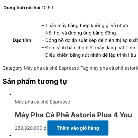
Dung tích nồi hơi
10,5 L
– Thân máy bằng thép không gỉ và nhựa
– Nồi hơi và đường ống bằng đồng
Đặc tính
– Đồng hồ đo áp suất kép để hiển thị áp suấ
– Đèn cảnh báo cho biết máy đang bật Tính 
– Điều khiển bằng nút nhấn để lập trình liề
Category
Máy pha cà phê Espresso
Tag
máy pha cà phê astori
Sản phẩm tương tự
Máy pha cà phê Espresso
Máy Pha Cà Phê Astoria Plus 4 You
289,920,000
₫
Thêm vào giỏ hàng