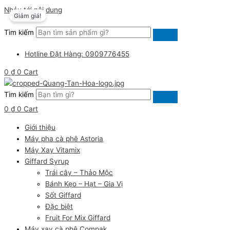
Nhảy tới nội dung
Giảm giá!
Tìm kiếm
Hotline Đặt Hàng: 0909776455
0
₫
0
Cart
Tìm kiếm
0
₫
0
Cart
Giới thiệu
Máy pha cà phê Astoria
Máy Xay Vitamix
Giffard Syrup
Trái cây – Thảo Mộc
Bánh Kẹo – Hạt – Gia Vị
Sốt Giffard
Đặc biệt
Fruit For Mix Giffard
Máy xay cà phê Compak