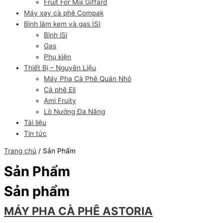
Fruit For Mix Giffard
Máy xay cà phê Compak
Bình làm kem và gas ISI
Bình iSi
Gas
Phụ kiện
Thiết Bị – Nguyên Liệu
Máy Pha Cà Phê Quán Nhỏ
Cà phê Eli
Ami Fruity
Lò Nướng Đa Năng
Tài liệu
Tin tức
Trang chủ
/ Sản Phẩm
Sản Phẩm
Sản phẩm
MÁY PHA CÀ PHÊ ASTORIA