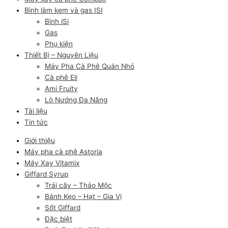
Bình làm kem và gas ISI
Bình iSi
Gas
Phụ kiện
Thiết Bị – Nguyên Liệu
Máy Pha Cà Phê Quán Nhỏ
Cà phê Eli
Ami Fruity
Lò Nướng Đa Năng
Tài liệu
Tin tức
Giới thiệu
Máy pha cà phê Astoria
Máy Xay Vitamix
Giffard Syrup
Trái cây – Thảo Mộc
Bánh Kẹo – Hạt – Gia Vị
Sốt Giffard
Đặc biệt