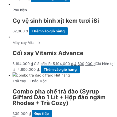
Phụ kiện
Cọ vệ sinh bình xịt kem tươi iSi
82,000
₫
Thêm vào giỏ hàng
Máy xay Vitamix
Cối xay Vitamix Advance
5,194,000
₫
Giá gốc là: 5,194,000 ₫.
4,800,000
₫
Giá hiện tại
là: 4,800,000 ₫.
Thêm vào giỏ hàng
Hết hàng
Trái cây - Thảo Mộc
Combo pha chế trà đào (Syrup
Giffard Đào 1 Lít + Hộp đào ngâm
Rhodes + Trà Cozy)
339,000
₫
Đọc tiếp