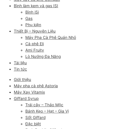
Bình làm kem và gas ISI
Bình iSi
Gas
Phụ kiện
Thiết Bị – Nguyên Liệu
Máy Pha Cà Phê Quán Nhỏ
Cà phê Eli
Ami Fruity
Lò Nướng Đa Năng
Tài liệu
Tin tức
Giới thiệu
Máy pha cà phê Astoria
Máy Xay Vitamix
Giffard Syrup
Trái cây – Thảo Mộc
Bánh Kẹo – Hạt – Gia Vị
Sốt Giffard
Đặc biệt