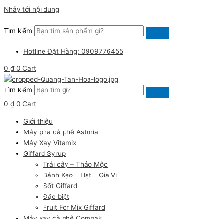
Nhảy tới nội dung
Tìm kiếm
Hotline Đặt Hàng: 0909776455
0
₫
0
Cart
Tìm kiếm
0
₫
0
Cart
Giới thiệu
Máy pha cà phê Astoria
Máy Xay Vitamix
Giffard Syrup
Trái cây – Thảo Mộc
Bánh Kẹo – Hạt – Gia Vị
Sốt Giffard
Đặc biệt
Fruit For Mix Giffard
Máy xay cà phê Compak