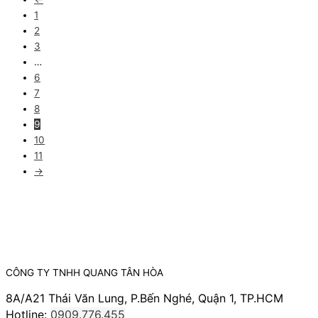
1
2
3
…
6
7
8
9
10
11
→
CÔNG TY TNHH QUANG TÂN HÒA
8A/A21 Thái Văn Lung, P.Bến Nghé, Quận 1, TP.HCM
Hotline:
0909.776.455