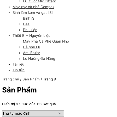
Fruit For Mix Giffard
Máy xay cà phê Compak
Bình làm kem và gas ISI
Bình iSi
Gas
Phụ kiện
Thiết Bị – Nguyên Liệu
Máy Pha Cà Phê Quán Nhỏ
Cà phê Eli
Ami Fruity
Lò Nướng Đa Năng
Tài liệu
Tin tức
Trang chủ
/
Sản Phẩm
/ Trang 9
Sản Phẩm
Hiển thị 97–108 của 122 kết quả