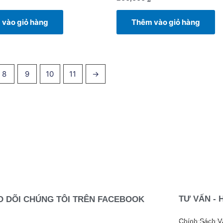
vào giỏ hàng
Thêm vào giỏ hàng
8
9
10
11
→
TƯ VẤN - 
O DÕI CHÚNG TÔI TRÊN FACEBOOK
Chính Sách 