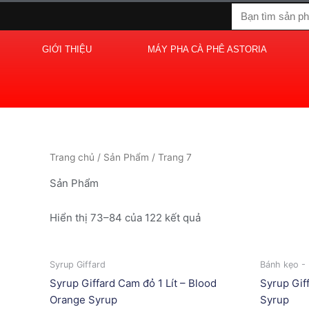
Nhảy
Tìm
tới
kiếm
nội
GIỚI THIỆU
MÁY PHA CÀ PHÊ ASTORIA
dung
Trang chủ
/
Sản Phẩm
/ Trang 7
Sản Phẩm
Hiển thị 73–84 của 122 kết quả
Syrup Giffard
Bánh kẹo -
Syrup Giffard Cam đỏ 1 Lít – Blood
Syrup Gif
Orange Syrup
Syrup