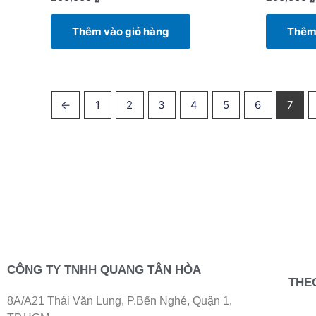
Thêm vào giỏ hàng
Thêm 
←
1
2
3
4
5
6
7
CÔNG TY TNHH QUANG TÂN HÒA
THE
8A/A21 Thái Văn Lung, P.Bến Nghé, Quận 1,