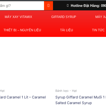
Hotline Đặt Hàng: 09
MÁY XAY VITAMIX
GIFFARD SYRUP
MÁY X
THIẾT BỊ – NGUYÊN LIỆU
TÀI LIỆU
TIN TỨC
 Hạt
Bánh kẹo - Hạt
fard Caramel 1 Lít – Caramel
Syrup Giffard Caramel Muối 1 L
Salted Caramel Syrup