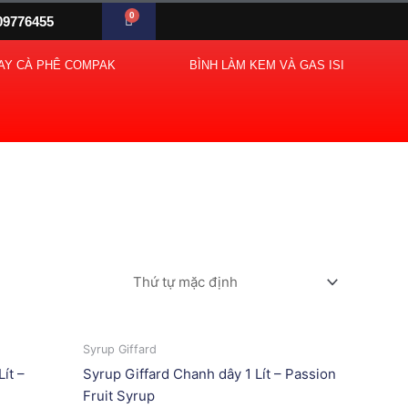
0
Cart
09776455
AY CÀ PHÊ COMPAK
BÌNH LÀM KEM VÀ GAS ISI
Syrup Giffard
ít –
Syrup Giffard Chanh dây 1 Lít – Passion
Fruit Syrup