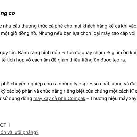
ộng cơ
 nhu cầu thưởng thức cà phê cho mọi khách hàng kể cả khi vào 
 một giờ đồng hồ. Nhưng nếu bạn lựa chọn loại máy cao cấp với 
uy tắc: Bánh răng hình nón => tốc độ quay chậm => giảm ồn khi h
 tế tích hợp vỏ cách âm để giảm thiểu tiếng ồn được tạo ra.
 phê chuyên nghiệp cho ra những ly espresso chất lượng và đượ
kỹ các bộ phận và chức năng riêng biệt của chúng một cách kĩ 
hử sử dụng dòng
máy xay cà phê Compak
– Thương hiệu máy xay u
nón và lưỡi phẳng?