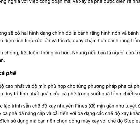
ng nghĩa với việc công đoạn mài và xay cà phê được diễn ra nhan
ờng sẽ có hai hình dạng chính đó là bánh răng hình nón và bán
ó diện tích tiếp xúc lớn và tốc độ quay chậm hơn bánh răng tròn
h chóng, tiết kiệm thời gian hơn. Nhưng nếu bạn là người chú tr
ạn.
cà phê
độ cao nhất và độ mịn phù hợp cho từng phương pháp pha cà phê
ự duy trì tính nhất quán của cà phê trong suốt quá trình chiết s
c lập trình sẵn chế độ xay nhuyễn Fines (độ mịn gần như tuyệt
 cà phê đã nâng cấp và cải tiến với đa dạng các chế độ xay kh
ục đích sử dụng mà bạn nên chọn dòng máy xay
với chế độ Steple