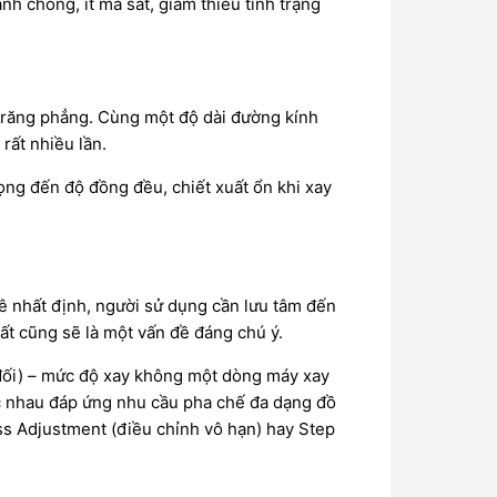
h chóng, ít ma sát, giảm thiểu tình trạng
h răng phẳng. Cùng một độ dài đường kính
 rất nhiều lần.
ọng đến độ đồng đều, chiết xuất ổn khi xay
 nhất định, người sử dụng cần lưu tâm đến
uất cũng sẽ là một vấn đề đáng chú ý.
 đối) – mức độ xay không một dòng máy xay
ác nhau đáp ứng nhu cầu pha chế đa dạng đồ
ss Adjustment (điều chỉnh vô hạn) hay Step