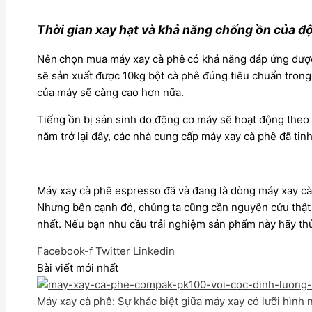
Thời gian xay hạt và khả năng chống ồn của đ
Nên
chọn mua máy xay cà phê
có khả năng đáp ứng được
sẽ sản xuất được 10kg bột cà phê đúng tiêu chuẩn trong
của máy sẽ càng cao hơn nữa.
Tiếng ồn bị sản sinh do động cơ máy sẽ hoạt động theo q
năm trở lại đây, các nhà cung cấp máy xay cà phê đã tinh
Máy xay cà phê espresso đã và đang là dòng máy xay cà
Nhưng bên cạnh đó, chúng ta cũng cần nguyên cứu thật 
nhất. Nếu bạn nhu cầu trải nghiệm sản phẩm này hãy t
Facebook-f
Twitter
Linkedin
Bài viết mới nhất
Máy xay cà phê: Sự khác biệt giữa máy xay có lưỡi hình 