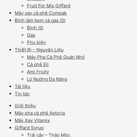
Fruit For Mix Giffard
Máy xay cà phê Compak
Bình làm kem và gas ISI
Bình iSi
Gas
Phụ kiện
Thiết Bị – Nguyên Liệu
Máy Pha Cà Phê Quán Nhỏ
Cà phê Eli
Ami Fruity
Lò Nướng Đa Năng
Tài liệu
Tin tức
Giới thiệu
Máy pha cà phê Astoria
Máy Xay Vitamix
Giffard Syrup
Trái cây – Thảo Mộc