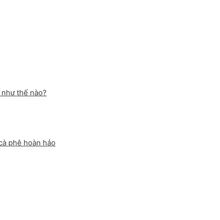
 như thế nào?
 cà phê hoàn hảo