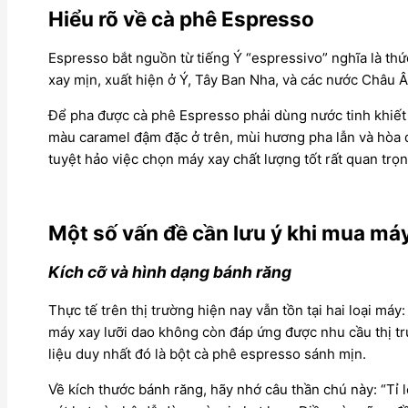
Hiểu rõ về cà phê Espresso
Espresso bắt nguồn từ tiếng Ý “espressivo” nghĩa là th
xay mịn, xuất hiện ở Ý, Tây Ban Nha, và các nước Châu 
Để pha được cà phê Espresso phải dùng nước tinh khiết 
màu caramel đậm đặc ở trên, mùi hương pha lẫn và hòa q
tuyệt hảo việc chọn máy xay chất lượng tốt rất quan trọn
Một số vấn đề cần lưu ý khi mua má
Kích cỡ và hình dạng bánh răng
Thực tế trên thị trường hiện nay vẫn tồn tại hai loại m
máy xay lưỡi dao không còn đáp ứng được nhu cầu thị t
liệu duy nhất đó là bột cà phê espresso sánh mịn.
Về kích thước bánh răng, hãy nhớ câu thần chú này: “Tỉ lệ