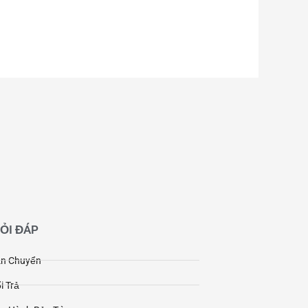
HỎI ĐÁP
ận Chuyển
i Trả