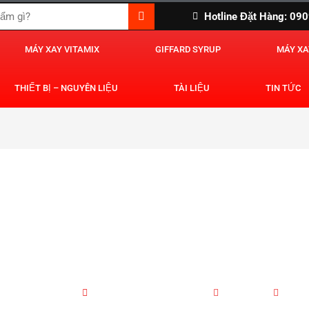
Hotline Đặt Hàng: 0
MÁY XAY VITAMIX
GIFFARD SYRUP
MÁY XA
THIẾT BỊ – NGUYÊN LIỆU
TÀI LIỆU
TIN TỨC
c tuyệt vời bạn không nên bỏ lỡ
ting quangtanhoa
Tháng mười một 18, 2020
4:23 chiều
No C