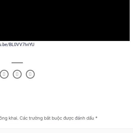
tu.be/BL0VV7IviYU
F
T
L
a
w
i
c
i
n
e
t
k
b
t
e
o
e
d
o
r
i
k
n
-
f
ông khai.
Các trường bắt buộc được đánh dấu
*