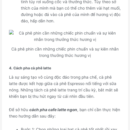
tinh túy rơi xuống cốc và thưởng thức. Tùy theo sở
thích của mình mà bạn có thể cho thêm vài hạt muối,
đường hoặc đá vào cà phê của mình để hương vị độc
đáo, hấp dẫn hơn.
Cà phê phin cần những chiếc phin chuẩn và sự kiên nhẫn
trong thưởng thức hương vị
4. Cách pha cà phê latte
Là sự sáng tạo vô cùng độc đáo trong pha chế, cà phê
latte được kết hợp giữa cà phê Espresso nổi tiếng với sữa
nóng. Những tách cà phê latte trang trí cầu kỳ, bắt mắt sẽ
khiến bạn bị thu hút ngay từ cái nhìn đầu tiên.
Để sở hữu
cách pha cafe latte ngon
, bạn chỉ cần thực hiện
theo hướng dẫn sau đây:
Bước 1: Chọn những loại hạt cà phê tốt nhất rồi xay