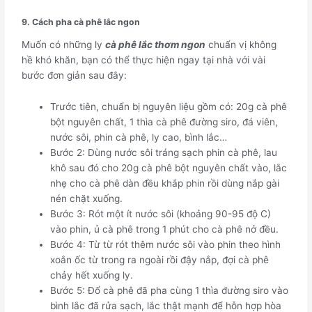
9. Cách pha cà phê lắc ngon
Muốn có những ly
cà phê lắc thơm ngon
chuẩn vị không
hề khó khăn, bạn có thể thực hiện ngay tại nhà với vài
bước đơn giản sau đây:
Trước tiên, chuẩn bị nguyên liệu gồm có: 20g cà phê
bột nguyên chất, 1 thìa cà phê đường siro, đá viên,
nước sôi, phin cà phê, ly cao, bình lắc…
Bước 2: Dùng nước sôi tráng sạch phin cà phê, lau
khô sau đó cho 20g cà phê bột nguyên chất vào, lắc
nhẹ cho cà phê dàn đều khắp phin rồi dùng nắp gài
nén chặt xuống.
Bước 3: Rót một ít nước sôi (khoảng 90-95 độ C)
vào phin, ủ cà phê trong 1 phút cho cà phê nở đều.
Bước 4: Từ từ rót thêm nước sôi vào phin theo hình
xoắn ốc từ trong ra ngoài rồi đậy nắp, đợi cà phê
chảy hết xuống ly.
Bước 5: Đổ cà phê đã pha cùng 1 thìa đường siro vào
bình lắc đã rửa sạch, lắc thật mạnh để hỗn hợp hòa