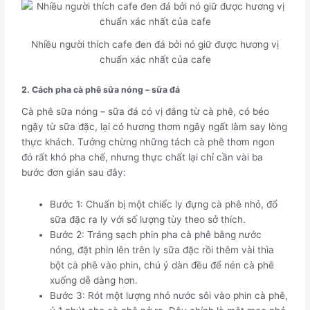
Nhiều người thích cafe đen đá bởi nó giữ được hương vị
chuẩn xác nhất của cafe
2. Cách pha cà phê sữa nóng – sữa đá
Cà phê sữa nóng – sữa đá có vị đắng từ cà phê, có béo
ngậy từ sữa đặc, lại có hương thơm ngây ngất làm say lòng
thực khách. Tưởng chừng những tách cà phê thơm ngon
đó rất khó pha chế, nhưng thực chất lại chỉ cần vài ba
bước đơn giản sau đây:
Bước 1: Chuẩn bị một chiếc ly đựng cà phê nhỏ, đổ
sữa đặc ra ly với số lượng tùy theo sở thích.
Bước 2: Tráng sạch phin pha cà phê bằng nước
nóng, đặt phin lên trên ly sữa đặc rồi thêm vài thìa
bột cà phê vào phin, chú ý dàn đều để nén cà phê
xuống dễ dàng hơn.
Bước 3: Rót một lượng nhỏ nước sôi vào phin cà phê,