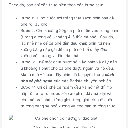
Theo đó, bạn chỉ cần thực hiện theo các bước sau:
Bước 1: Dùng nước sôi tráng thật sạch phin pha cà
phê rồi lau khô.
Bước 2: Cho khoảng 20g cà phê chồn vào trong phin
(tương đương với khoảng 4-5 thìa cà phê). Sau đó,
lắc nhè nhẹ để cà phê dàn đều khắp phin rồi nén
xuống bằng nắp gài để cà phê có thể chảy đều
xuống với hương vị đậm đà nhất.
Bước 3: Chế một chút nước sôi vào phin và đậy nắp
ủ khoảng 1 phút cho cà phê được ngấm và nở đều.
Mách nhỏ với bạn đây chính là bí quyết trong
cách
pha cà phê ngon
của các Barista chuyên nghiệp.
Bước 4: Khi cà phê đã ngấm đều và nở hết thì mở
nắp rồi từ từ rót nước sôi vào phin, đậy nắp lại và
chờ một vài phút, từng giọt, từng giọt cà phê chồn
thượng hạng sẽ nhỏ xuống và chờ bạn thưởng thức.
Cà phê chồn có hương vị đặc biệt