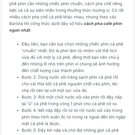
phê phin cần những chiếc phin chuẩn, cách pha chế riêng
biệt và cả sự kiên nhẫn trong thưởng thức hương vị. Có rất
nhiều cách pha chế cà phê khác nhau, nhưng theo các
Barista thì công thức dưới đây sở hữu
cách pha cafe phin
ngon nhất
:
Đầu tiên, bạn cần lựa chọn những chiếc phin cà phê
“chuẩn” nhất. Đó là phin làm từ nhôm với thể tích
vừa đủ với một ly cà phê, đồng thời bạn nên chú ý
đến những lỗ nhỏ trên phin vì chúng sẽ ảnh hưởng
đến chất lượng của thành phẩm.
Bước 2: Dùng nước sôi tráng sạch phin cà phê rồi
cho vài thìa bột cà phê nguyên chất vào phin, lắc
nhẹ rồi nén lại với một lực vừa đủ.
Bước 3: Rót một chút nước sôi vào phin rồi đậy nắp
lại “ủ” cà phê trong vòng 1 phút cho cà phê nở ra.
Bước 4: Mở nắp đậy rồi từ từ rót nước sôi vào trong
phin theo hình xoắn ốc từ trong ra ngoài đến khi ngập
mặt cà phê là được.
Bước 5: Đậy kín nắp và chờ đợi những giọt cà phê