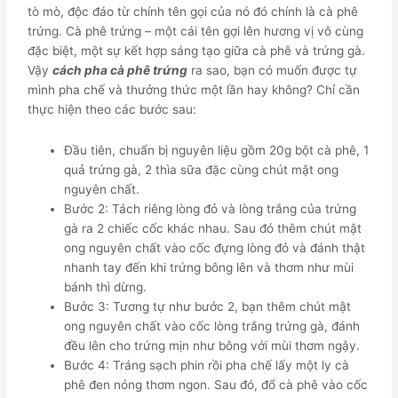
tò mò, độc đáo từ chính tên gọi của nó đó chính là cà phê
trứng. Cà phê trứng – một cái tên gợi lên hương vị vô cùng
đặc biệt, một sự kết hợp sáng tạo giữa cà phê và trứng gà.
Vậy
cách pha cà phê trứng
ra sao, bạn có muốn được tự
mình pha chế và thưởng thức một lần hay không? Chỉ cần
thực hiện theo các bước sau:
Đầu tiên, chuẩn bị nguyên liệu gồm 20g bột cà phê, 1
quả trứng gà, 2 thìa sữa đặc cùng chút mật ong
nguyên chất.
Bước 2: Tách riêng lòng đỏ và lòng trắng của trứng
gà ra 2 chiếc cốc khác nhau. Sau đó thêm chút mật
ong nguyên chất vào cốc đựng lòng đỏ và đánh thật
nhanh tay đến khi trứng bông lên và thơm như mùi
bánh thì dừng.
Bước 3: Tương tự như bước 2, bạn thêm chút mật
ong nguyên chất vào cốc lòng trắng trứng gà, đánh
đều lên cho trứng mịn như bông với mùi thơm ngậy.
Bước 4: Tráng sạch phin rồi pha chế lấy một ly cà
phê đen nóng thơm ngon. Sau đó, đổ cà phê vào cốc