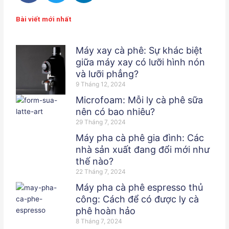
c
i
n
e
t
k
Bài viết mới nhất
b
t
e
o
e
d
Máy xay cà phê: Sự khác biệt
o
r
i
giữa máy xay có lưỡi hình nón
k
n
và lưỡi phẳng?
-
9 Tháng 12, 2024
f
Microfoam: Mỗi ly cà phê sữa
nên có bao nhiêu?
29 Tháng 7, 2024
Máy pha cà phê gia đình: Các
nhà sản xuất đang đổi mới như
thế nào?
22 Tháng 7, 2024
Máy pha cà phê espresso thủ
công: Cách để có được ly cà
phê hoàn hảo
8 Tháng 7, 2024