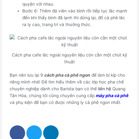
quyện với nhau.
Bước 6: Thêm đá viên vào bình rồi tiếp tục lắc mạnh
đến khi thấy bình đã lạnh thì dừng lại, đổ cà phê lắc
ra ly cao, trang trí và thưởng thức.
Cách pha cafe lắc ngoài nguyên liệu còn cần một chút kỹ
thuật
Bạn nên lưu lại 9
cách pha cà phê ngon
để làm bí kíp cho
riêng mình nhé! Để tìm hiểu thêm về các lớp học pha chế
chuyên nghiệp dành cho Barista bạn có thể
liên hệ
Quang
Tân Hòa, chúng tôi cũng chuyên cung cấp
máy pha cà phê
và phụ kiện để bạn có được những ly cà phê ngon nhất.
F
T
L
a
w
i