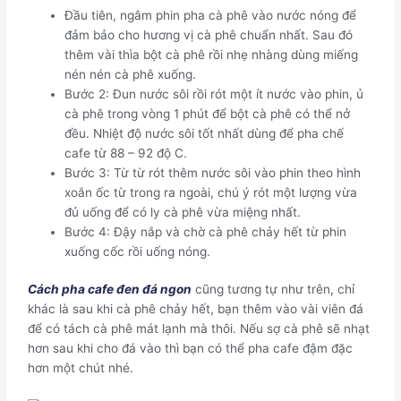
Đầu tiên, ngâm phin pha cà phê vào nước nóng để
đảm bảo cho hương vị cà phê chuẩn nhất. Sau đó
thêm vài thìa bột cà phê rồi nhẹ nhàng dùng miếng
nén nén cà phê xuống.
Bước 2: Đun nước sôi rồi rót một ít nước vào phin, ủ
cà phê trong vòng 1 phút để bột cà phê có thể nở
đều. Nhiệt độ nước sôi tốt nhất dùng để pha chế
cafe từ 88 – 92 độ C.
Bước 3: Từ từ rót thêm nước sôi vào phin theo hình
xoắn ốc từ trong ra ngoài, chú ý rót một lượng vừa
đủ uống để có ly cà phê vừa miệng nhất.
Bước 4: Đậy nắp và chờ cà phê chảy hết từ phin
xuống cốc rồi uống nóng.
Cách pha cafe đen đá ngon
cũng tương tự như trên, chỉ
khác là sau khi cà phê chảy hết, bạn thêm vào vài viên đá
để có tách cà phê mát lạnh mà thôi. Nếu sợ cà phê sẽ nhạt
hơn sau khi cho đá vào thì bạn có thể pha cafe đậm đặc
hơn một chút nhé.