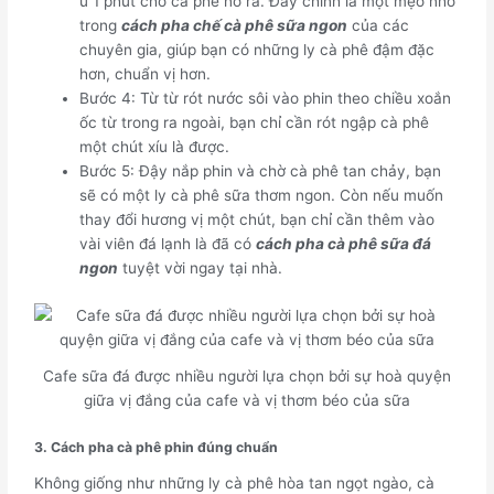
ủ 1 phút cho cà phê nở ra. Đây chính là một mẹo nhỏ
trong
cách pha chế cà phê sữa ngon
của các
chuyên gia, giúp bạn có những ly cà phê đậm đặc
hơn, chuẩn vị hơn.
Bước 4: Từ từ rót nước sôi vào phin theo chiều xoắn
ốc từ trong ra ngoài, bạn chỉ cần rót ngập cà phê
một chút xíu là được.
Bước 5: Đậy nắp phin và chờ cà phê tan chảy, bạn
sẽ có một ly cà phê sữa thơm ngon. Còn nếu muốn
thay đổi hương vị một chút, bạn chỉ cần thêm vào
vài viên đá lạnh là đã có
cách pha cà phê sữa đá
ngon
tuyệt vời ngay tại nhà.
Cafe sữa đá được nhiều người lựa chọn bởi sự hoà quyện
giữa vị đắng của cafe và vị thơm béo của sữa
3. Cách pha cà phê phin đúng chuẩn
Không giống như những ly cà phê hòa tan ngọt ngào, cà