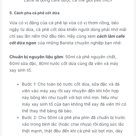
5. Cách pha cà phê cốt dừa
Vừa có vị đắng của cà phê lại vừa có vị thơm nồng, béo
ngậy từ dừa, cà phê cốt dừa khiến người dùng phải nhớ mãi
chỉ sau lần nếm thử đầu tiên. Hãy cùng xem
cách làm cafe
cốt dừa ngon
của những Barista chuyên nghiệp bạn nhé:
Chuẩn bị nguyên liệu gồm
: 50ml cà phê nguyên chất,
60ml sữa đặc, 80ml nước cốt dừa cùng đá viên và máy
xay sinh tố.
Bước 1: Cho toàn bộ nước cốt dừa, sữa đặc và đá
viên vào máy xay rồi xay nhuyễn đến khi hỗn hợp
này bông lên như tuyết với bọt nhỏ mịn. Nếu như
máy xay sinh tố của bạn không thể xay đá viên thì có
thể thay thế bằng đá bào.
Bước 2: Cho 50ml cà phê pha phin đã chuẩn bị trước
vào trong bình lắc (hoặc chai nhựa) rồi dùng sức lắc
thật mạnh, thật đều đến khi cà phê sủi bọt mịn, dày