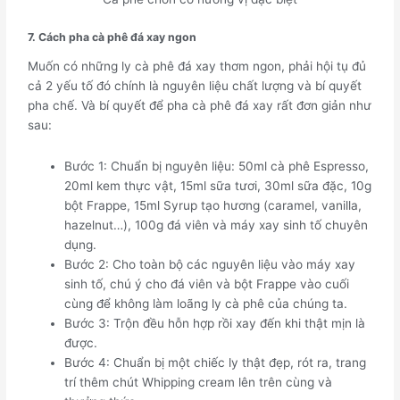
7. Cách pha cà phê đá xay ngon
Muốn có những ly cà phê đá xay thơm ngon, phải hội tụ đủ
cả 2 yếu tố đó chính là nguyên liệu chất lượng và bí quyết
pha chế. Và bí quyết để pha cà phê đá xay rất đơn giản như
sau:
Bước 1: Chuẩn bị nguyên liệu: 50ml cà phê Espresso,
20ml kem thực vật, 15ml sữa tươi, 30ml sữa đặc, 10g
bột Frappe, 15ml Syrup tạo hương (caramel, vanilla,
hazelnut…), 100g đá viên và máy xay sinh tố chuyên
dụng.
Bước 2: Cho toàn bộ các nguyên liệu vào máy xay
sinh tố, chú ý cho đá viên và bột Frappe vào cuối
cùng để không làm loãng ly cà phê của chúng ta.
Bước 3: Trộn đều hỗn hợp rồi xay đến khi thật mịn là
được.
Bước 4: Chuẩn bị một chiếc ly thật đẹp, rót ra, trang
trí thêm chút Whipping cream lên trên cùng và