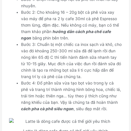
nhuyễn.
Bước 2: Cho khoảng 16 – 20g bột cà phê vừa xay
vào máy để pha ra 2 ly cafe 30ml cà phê Espresso
thơm lừng, đậm đặc. Nếu không có máy, bạn có thể
tham khảo phần
hướng dẫn cách pha chế cafe
ngon
bằng phin bên trên.
Bước 3: Chuẩn bị một chiếc ca inox sạch và khô, cho
vào đó khoảng 250-300 ml sữa đã để lạnh rồi đun
nóng lên 65 độ C thì tiến hành đánh sữa nhanh tay
từ 10-15 giây. Mục đích của việc đun rồi đánh sữa đó
chính là tạo ra những bọt sữa li ti cực hấp dẫn để
trang trí ly cà phê của chúng ta.
Bước 4: Đổ phần sữa vừa tạo bọt vào trong ly cà
phê và trang trí thành những hình bông hoa, chiếc lá,
trái tim hoặc thiên nga… tùy theo ý thích cũng như
năng khiếu của bạn. Vậy là chúng ta đã hoàn thành
cách pha cà phê siêu ngon
, siêu đẹp mắt rồi.
Latte là dòng cafe được cả thế giới yêu thích