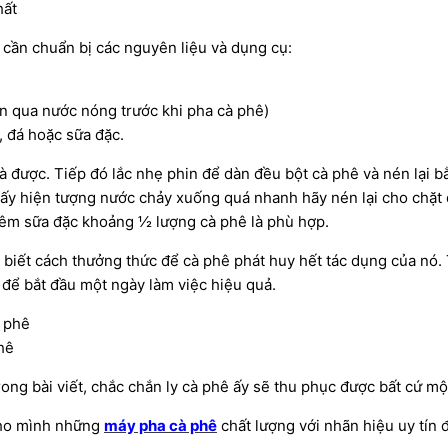
hất
 cần chuẩn bị các nguyên liệu và dụng cụ:
in qua nước nóng trước khi pha cà phê)
 đá hoặc sữa đặc.
là được. Tiếp đó lắc nhẹ phin để dàn đều bột cà phê và nén lại b
hấy hiện tượng nước chảy xuống quá nhanh hãy nén lại cho chặt
hêm sữa đặc khoảng ½ lượng cà phê là phù hợp.
biết cách thưởng thức để cà phê phát huy hết tác dụng của nó. 
o để bắt đầu một ngày làm việc hiệu quả.
hê
rong bài viết, chắc chắn ly cà phê ấy sẽ thu phục được bất cứ mộ
cho mình những
máy pha cà phê
chất lượng với nhãn hiệu uy tín