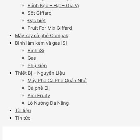
Bánh Kẹo – Hạt – Gia Vị
Sốt Giffard
Đặc biệt
Fruit For Mix Giffard
Máy xay cà phê Compak
Bình làm kem và gas ISI
Bình iSi
Gas
Phụ kiện
Thiết Bị – Nguyên Liệu
Máy Pha Cà Phê Quán Nhỏ
Cà phê Eli
Ami Fruity
Lò Nướng Đa Năng
Tài liệu
Tin tức