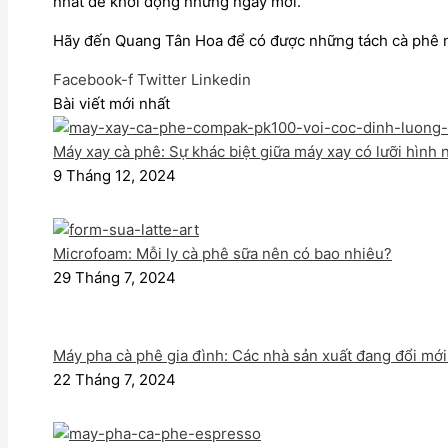
nhất để khởi động những ngày mới.
Hãy đến Quang Tân Hoa để có được những tách cà phê ng
Facebook-f
Twitter
Linkedin
Bài viết mới nhất
Máy xay cà phê: Sự khác biệt giữa máy xay có lưỡi hình 
9 Tháng 12, 2024
Microfoam: Mỗi ly cà phê sữa nên có bao nhiêu?
29 Tháng 7, 2024
Máy pha cà phê gia đình: Các nhà sản xuất đang đổi mới
22 Tháng 7, 2024