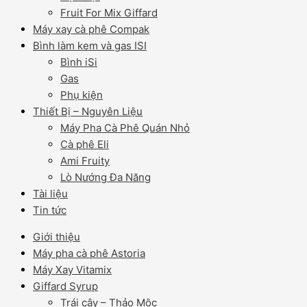
Fruit For Mix Giffard
Máy xay cà phê Compak
Bình làm kem và gas ISI
Bình iSi
Gas
Phụ kiện
Thiết Bị – Nguyên Liệu
Máy Pha Cà Phê Quán Nhỏ
Cà phê Eli
Ami Fruity
Lò Nướng Đa Năng
Tài liệu
Tin tức
Giới thiệu
Máy pha cà phê Astoria
Máy Xay Vitamix
Giffard Syrup
Trái cây – Thảo Mộc