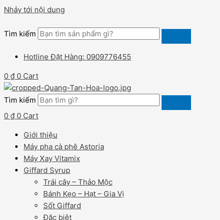
Nhảy tới nội dung
Tìm kiếm
Hotline Đặt Hàng: 0909776455
0
₫
0
Cart
Tìm kiếm
0
₫
0
Cart
Giới thiệu
Máy pha cà phê Astoria
Máy Xay Vitamix
Giffard Syrup
Trái cây – Thảo Mộc
Bánh Kẹo – Hạt – Gia Vị
Sốt Giffard
Đặc biệt