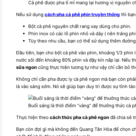
Cà phê được pha tỉ mỉ mang lại hương vị nguyên c
Nếu sử dụng
cách pha cà phê phin truyền thống
thì bạn
Bột cà phê nguyên chất rang xay dùng cho phin.
Phin inox có các lỗ phin nhỏ và dày ( nên tráng ph
Tùy theo nhu cầu, bạn có thể sử dụng thêm đường,
Đầu tiên, bạn cho bột cà phê vào phin, khoảng 1/3 phin 
nước sôi đến khoảng 80% phin và đậy kín nắp lại. Nếu t
sữa ngon
cũng thực hiện tương tự như vậy chỉ cần bỏ t
Không chỉ cần pha được ly cà phê ngon mà bạn còn phải 
là vào sáng sớm. Nó sẽ giúp bạn duy trì được sự tỉnh tá
Buổi sáng là thời điểm “vàng” để thưởng thức cà p
Thực hiện theo
cách thức pha cà phê ngon
đã chia sẻ t
Bạn còn đợi gì mà không đến Quang Tân Hòa để chọn 