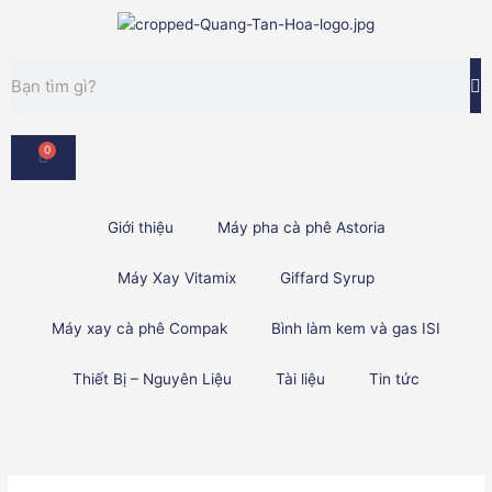
Nhảy
tới
nội
Tìm
dung
kiếm
0
Cart
Giới thiệu
Máy pha cà phê Astoria
Máy Xay Vitamix
Giffard Syrup
Máy xay cà phê Compak
Bình làm kem và gas ISI
Thiết Bị – Nguyên Liệu
Tài liệu
Tin tức