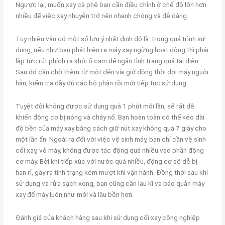
Ngược lại, muốn xay cà phê bạn cần điều chỉnh ở chế độ lớn hơn
nhiều để việc xay nhuyễn trở nên nhanh chóng và dễ dàng.
Tuy nhiên vẫn có một số lưu ý nhất định đó là: trong quá trình sử
dụng, nếu như bạn phát hiện ra máy xay ngừng hoạt động thì phải
lập tức rút phích ra khỏi ổ cắm để ngăn tình trạng quá tải điện.
Sau đó cần chờ thêm từ một đến vài giờ đồng thời đợi máy nguội
hẳn, kiểm tra đầy đủ các bộ phận rồi mới tiếp tục sử dụng.
Tuyệt đối không được sử dụng quá 1 phút mỗi lần, sẽ rất dễ
khiến động cơ bị nóng và cháy nổ. Bạn hoàn toàn có thể kéo dài
độ bền của máy xay bằng cách giữ nút xay không quá 7 giây cho
một lần ấn. Ngoài ra đối với việc vệ sinh máy, bạn chỉ cần vệ sinh
cối xay, vỏ máy, không được tác động quá nhiều vào phần động
cơ máy. Bởi khi tiếp xúc với nước quá nhiều, động cơ sẽ dễ bị
han rỉ, gây ra tình trạng kém mượt khi vận hành. Đồng thời sau khi
sử dụng và rửa sạch xong, bạn cũng cần lau kĩ và bảo quản máy
xay để máy luôn như mới và lâu bền hơn.
Đánh giá của khách hàng sau khi sử dụng cối xay công nghiệp