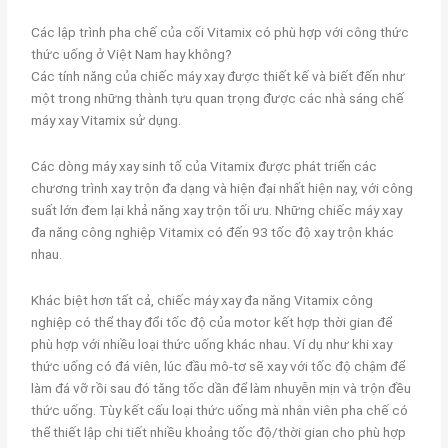
Các lập trình pha chế của cối Vitamix có phù hợp với công thức
thức uống ở Việt Nam hay không?
Các tính năng của chiếc máy xay được thiết kế và biết đến như
một trong những thành tựu quan trọng được các nhà sáng chế
máy xay Vitamix sử dụng.
Các dòng máy xay sinh tố của Vitamix được phát triển các
chương trình xay trộn đa dạng và hiện đại nhất hiện nay, với công
suất lớn đem lại khả năng xay trộn tối ưu. Những chiếc máy xay
đa năng công nghiệp Vitamix có đến 93 tốc độ xay trộn khác
nhau.
Khác biệt hơn tất cả, chiếc máy xay đa năng Vitamix công
nghiệp có thể thay đổi tốc độ của motor kết hợp thời gian để
phù hợp với nhiều loại thức uống khác nhau. Ví dụ như khi xay
thức uống có đá viên, lúc đầu mô-tơ sẽ xay với tốc độ chậm để
làm đá vỡ rồi sau đó tăng tốc dần để làm nhuyễn mịn và trộn đều
thức uống. Tùy kết cấu loại thức uống mà nhân viên pha chế có
thể thiết lập chi tiết nhiều khoảng tốc độ/thời gian cho phù hợp