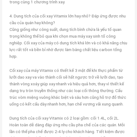
trong cùng 1 chương trình xay.
4. Dung tích của cối xay Vitamix lớn hay nhỏ? Đáp ứng được nhu
cầu của quán hay không?
Cũng giống như công suất, dung tích bình chứa là yếu tố quan
trọng không thể bỏ qua khi chọn mua máy xay sinh tố công
nghiệp. Cối xay của máy có dung tích khá lớn và có khả năng chịu
lực rất tốt và bền bỉ nhờ được làm bằng chất liệu carbon tổng
hợp.
Cối xay của máy Vitamix có thiết kế 3 mặt để khi thực phẩm từ
lưỡi dao xay va vào thành cối sẽ hất ngược trở về lưỡi dao, tạo
thành vòng xoáy giúp xay nhanh và hiệu quả hơn, thay vì thiết kế
dạng trụ tròn truyền thống như các loại cối thông thường. Cấu
trúc vòm miệng vuông khác biệt và sâu hơn cũng hỗ trợ đổ thức
uống có kết cấu dày nhanh hơn, hạn chế vương vãi xung quanh.
Dung tích của cối xay Vitamix có 2 loại gồm: cối 1.4L, cối 2L.
Hoàn toàn dễ dàng đáp ứng nhu cầu pha chế của các quán. Mỗi
lần có thể pha chế được 2-4 ly cho khách hàng. Tiết kiệm được