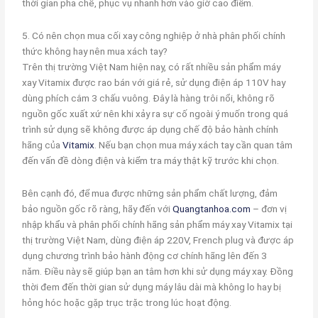
thời gian pha chế, phục vụ nhanh hơn vào giờ cao điểm.
5. Có nên chọn mua cối xay công nghiệp ở nhà phân phối chính
thức không hay nên mua xách tay?
Trên thị trường Việt Nam hiện nay, có rất nhiều sản phẩm máy
xay Vitamix được rao bán với giá rẻ, sử dụng điện áp 110V hay
dùng phích cắm 3 chấu vuông. Đây là hàng trôi nổi, không rõ
nguồn gốc xuất xứ nên khi xảy ra sự cố ngoài ý muốn trong quá
trình sử dụng sẽ không được áp dụng chế độ bảo hành chính
hãng của
Vitamix
. Nếu bạn chọn mua máy xách tay cần quan tâm
đến vấn đề dòng điện và kiểm tra máy thật kỹ trước khi chọn.
Bên cạnh đó, để mua được những sản phẩm chất lượng, đảm
bảo nguồn gốc rõ ràng, hãy đến với
Quangtanhoa.com
– đơn vị
nhập khẩu và phân phối chính hãng sản phẩm máy xay Vitamix tại
thị trường Việt Nam, dùng điện áp 220V, French plug và được áp
dụng chương trình bảo hành động cơ chính hãng lên đến 3
năm. Điều này sẽ giúp bạn an tâm hơn khi sử dụng máy xay. Đồng
thời đem đến thời gian sử dụng máy lâu dài mà không lo hay bị
hỏng hóc hoặc gặp trục trặc trong lúc hoạt động.