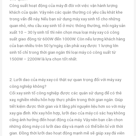
Công suất hoạt động của máy đi đôi với việc vận hành lượng
khách của quán. Vậy nên các quán thường có yêu cầu khắt khe
trong vấn đề này. Nếu bạn sử dụng máy xay sinh tố cho những
quan nhỏ, nhu cầu xay sinh tố ở mức thông thường, mỗi ngày sản
xuất 10 – 30 ly sinh tố thì nên chọn mua loại máy xay có công
suất giao động từ 600W đến 1000W. Còn nếu lượng khách hàng
của bạn nhiều trên 50 ly/ngày, cần phải xay được 1 lượng lớn
sinh tố chỉ trong thời gian ngắn thì loại máy có công suất từ
1500W – 2200W là lựa chọn tốt nhất.
2. Lưỡi dao của máy xay có thật sự quan trọng đối với máy xay
công nghiệp không?
Cối xay sinh tố công nghiệp được các quán sử dụng để có thê
xay, nghiền nhiều hỗn hợp thực phẩm trong thời gian ngắn. Giúp
tiết kiệm được thời gian và ít lãng phí nguyên liệu hơn so với máy
xay gia đình. Khi xay hỗn hợp, lưỡi dao của máy có sắc hay không
cũng ảnh hưởng đến hoạt động của máy. Vậy nên bạn cần chọn
những dòng máy có lưỡi dao dày và mạnh có thể bền bỉ với thời
gian. Đồng thời lưỡi dao hoạt động mạnh mẽ sẽ giúp xay đá viên