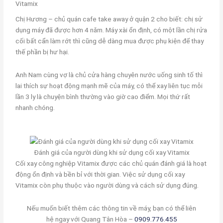
Vitamix
Chị Hương – chủ quán cafe take away ở quận 2 cho biết: chị sử
dụng máy đã được hơn 4 năm. Máy xài ổn định, có một lần chị rửa
cối bất cẩn làm rớt thì cũng dễ dàng mua được phụ kiện để thay
thế phần bị hư hại.
Anh Nam cùng vợ là chủ cửa hàng chuyên nước uống sinh tố thì
lai thích sự hoạt động mạnh mẽ của máy, có thể xay liên tục mỗi
lần 3 ly là chuyện bình thường vào giờ cao điểm. Mọi thứ rất
nhanh chóng.
Đánh giá của người dùng khi sử dụng cối xay Vitamix
Cối xay công nghiệp Vitamix được các chủ quán đánh giá là hoạt
động ổn định và bền bỉ với thời gian. Việc sử dụng cối xay
Vitamix còn phụ thuộc vào người dùng và cách sử dụng đúng.
Nếu muốn biết thêm các thông tin về máy, bạn có thể liên
hệ ngay với Quang Tân Hòa –
0909.776.455