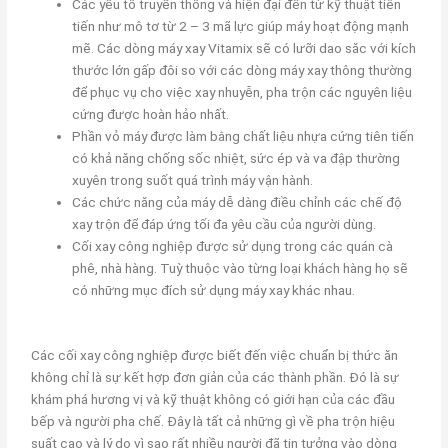
Các yếu tố truyền thống và hiện đại đến từ kỹ thuật tiên
tiến như mô tơ từ 2 – 3 mã lực giúp máy hoạt động mạnh
mẽ. Các dòng máy xay Vitamix sẽ có lưỡi dao săc với kích
thước lớn gấp đôi so với các dòng máy xay thông thường
để phục vụ cho việc xay nhuyễn, pha trộn các nguyên liệu
cứng được hoàn hảo nhất.
Phần vỏ máy được làm bằng chất liệu nhựa cứng tiên tiến
có khả năng chống sốc nhiệt, sức ép và va đập thường
xuyên trong suốt quá trình máy vận hành.
Các chức năng của máy dễ dàng điều chỉnh các chế độ
xay trộn để đáp ứng tối đa yêu cầu của người dùng.
Cối xay công nghiệp được sử dụng trong các quán cà
phê, nhà hàng. Tuỳ thuộc vào từng loại khách hàng họ sẽ
có những mục đích sử dụng máy xay khác nhau.
Các cối xay công nghiệp được biết đến việc chuẩn bị thức ăn
không chỉ là sự kết hợp đơn giản của các thành phần. Đó là sự
khám phá hương vị và kỹ thuật không có giới hạn của các đầu
bếp và người pha chế. Đây là tất cả những gì về pha trộn hiệu
suất cao và lý do vì sao rất nhiều người đã tin tưởng vào dòng