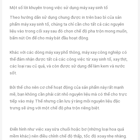
Một số lời khuyên trong việc sử dụng máy xay sinh tố
Theo hướng dẫn sử dụng chung được in trên bao bì của sản
phẩm máy xay sinh tố, chúng ta chỉ cần cho tất cả các nguyên
liệu vào trong cối xay sau đó chọn chế độ pha trộn mong muốn,
bấm nút On để cho máy bắt đầu hoạt động.
Khác với các dòng máy xay phổ thông, máy xay công nghiệp có
thể đảm nhận được tất cả các công việc từ xay sinh tố, xay thịt,
các loại rau củ quả, và còn được sử dụng để làm kem và nước
sốt.
Bởi thế cho nên cơ chế hoạt động của sản phẩm này rất mạnh
mẽ, bạn không cần phải cắt nhỏ nguyên liệu mà có thể cho trực
tiếp vào máy. Thế nhưng cần lưu ý rằng mỗi nguyên liệu đặc
trưng sẽ ứng với một chế độ pha trộn riêng biệt.
Điển hình như việc xay sữa chuối hoặc bơ (những loại hoa quả
mềm khác) nên điều chỉnh chế độ thấp, tốc độ xoay nhẹ nhàng.