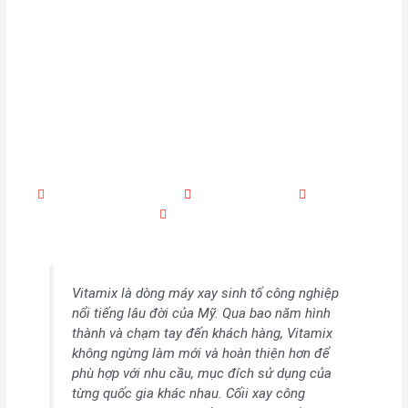
Cối xay công nghiệp
Vitamix – Đánh giá từ
người dùng
marketing quangtanhoa
Tháng 8 16, 2022
11:30 sáng
No Comments
Vitamix là dòng máy xay sinh tố công nghiệp
nổi tiếng lâu đời của Mỹ. Qua bao năm hình
thành và chạm tay đến khách hàng, Vitamix
không ngừng làm mới và hoàn thiện hơn để
phù hợp với nhu cầu, mục đích sử dụng của
từng quốc gia khác nhau. Cốii xay công