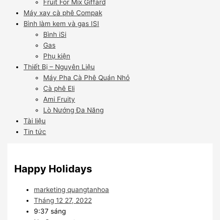
Fruit For Mix Giffard
Máy xay cà phê Compak
Bình làm kem và gas ISI
Bình iSi
Gas
Phụ kiện
Thiết Bị – Nguyên Liệu
Máy Pha Cà Phê Quán Nhỏ
Cà phê Eli
Ami Fruity
Lò Nướng Đa Năng
Tài liệu
Tin tức
Happy Holidays
marketing quangtanhoa
Tháng 12 27, 2022
9:37 sáng