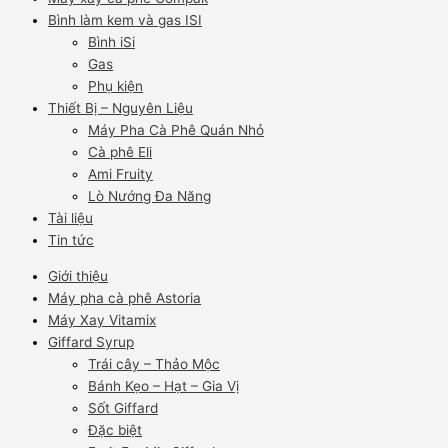
Bình làm kem và gas ISI
Bình iSi
Gas
Phụ kiện
Thiết Bị – Nguyên Liệu
Máy Pha Cà Phê Quán Nhỏ
Cà phê Eli
Ami Fruity
Lò Nướng Đa Năng
Tài liệu
Tin tức
Giới thiệu
Máy pha cà phê Astoria
Máy Xay Vitamix
Giffard Syrup
Trái cây – Thảo Mộc
Bánh Kẹo – Hạt – Gia Vị
Sốt Giffard
Đặc biệt