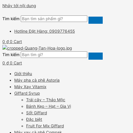
Nhảy tới nội dung
Tìm kiếm
Hotline Đặt Hàng: 0909776455
0
₫
0
Cart
Tìm kiếm
0
₫
0
Cart
Giới thiệu
Máy pha cà phê Astoria
Máy Xay Vitamix
Giffard Syrup
Trái cây – Thảo Mộc
Bánh Kẹo – Hạt – Gia Vị
Sốt Giffard
Đặc biệt
Fruit For Mix Giffard
Máy xay cà phê Compak