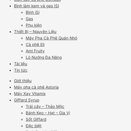
Bình làm kem và gas ISI
Bình iSi
Gas
Phụ kiện
Thiết Bị – Nguyên Liệu
Máy Pha Cà Phê Quán Nhỏ
Cà phê Eli
Ami Fruity
Lò Nướng Đa Năng
Tài liệu
Tin tức
Giới thiệu
Máy pha cà phê Astoria
Máy Xay Vitamix
Giffard Syrup
Trái cây – Thảo Mộc
Bánh Kẹo – Hạt – Gia Vị
Sốt Giffard
Đặc biệt