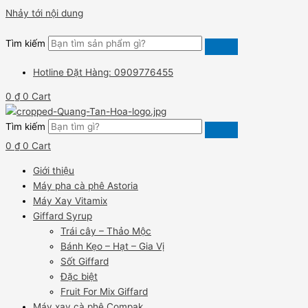
Nhảy tới nội dung
Tìm kiếm
Hotline Đặt Hàng: 0909776455
0
₫
0
Cart
Tìm kiếm
0
₫
0
Cart
Giới thiệu
Máy pha cà phê Astoria
Máy Xay Vitamix
Giffard Syrup
Trái cây – Thảo Mộc
Bánh Kẹo – Hạt – Gia Vị
Sốt Giffard
Đặc biệt
Fruit For Mix Giffard
Máy xay cà phê Compak