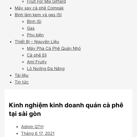
Fruit For Mix Giffard
Máy xay cà phê Compak
Bình làm kem và gas ISI
Bình iSi
Gas
Phụ kiện
Thiết Bị – Nguyên Liệu
Máy Pha Cà Phê Quán Nhỏ
Cà phê Eli
Ami Fruity
Lò Nướng Đa Năng
Tài liệu
Tin tức
Kinh nghiệm kinh doanh quán cà phê
tại sài gòn
Admin QTH
Tháng 6 17, 2021