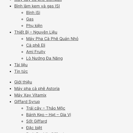
Bình làm kem và gas ISI
Bình iSi
Gas
Phụ kiện
Thiết Bị – Nguyên Liệu
Máy Pha Cà Phê Quán Nhỏ
Cà phê Eli
Ami Fruity
Lò Nướng Đa Năng
Tài liệu
Tin tức
Giới thiệu
Máy pha cà phê Astoria
Máy Xay Vitamix
Giffard Syrup
Trái cây – Thảo Mộc
Bánh Kẹo – Hạt – Gia Vị
Sốt Giffard
Đặc biệt