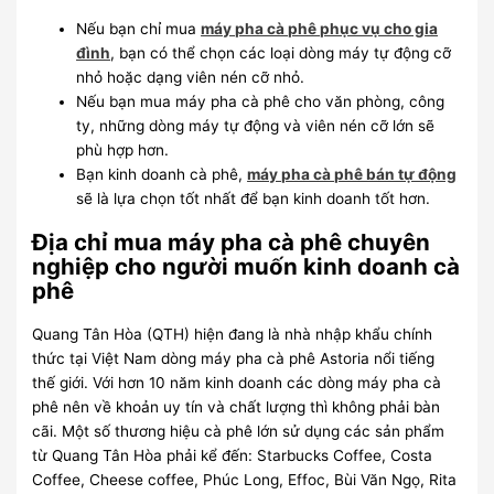
Nếu bạn chỉ mua
máy pha cà phê phục vụ cho gia
đình
, bạn có thể chọn các loại dòng máy tự động cỡ
nhỏ hoặc dạng viên nén cỡ nhỏ.
Nếu bạn mua máy pha cà phê cho văn phòng, công
ty, những dòng máy tự động và viên nén cỡ lớn sẽ
phù hợp hơn.
Bạn kinh doanh cà phê,
máy pha cà phê bán tự động
sẽ là lựa chọn tốt nhất để bạn kinh doanh tốt hơn.
Địa chỉ mua máy pha cà phê chuyên
nghiệp cho người muốn kinh doanh cà
phê
Quang Tân Hòa (QTH) hiện đang là nhà nhập khẩu chính
thức tại Việt Nam dòng máy pha cà phê Astoria nổi tiếng
thế giới. Với hơn 10 năm kinh doanh các dòng máy pha cà
phê nên về khoản uy tín và chất lượng thì không phải bàn
cãi. Một số thương hiệu cà phê lớn sử dụng các sản phẩm
từ Quang Tân Hòa phải kể đến: Starbucks Coffee, Costa
Coffee, Cheese coffee, Phúc Long, Effoc, Bùi Văn Ngọ, Rita