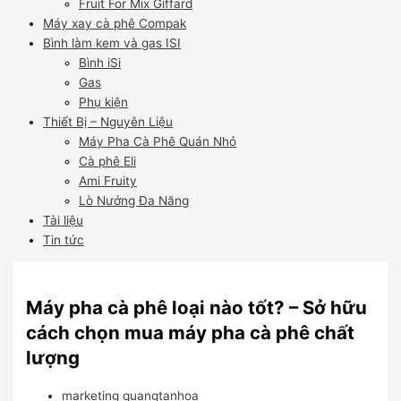
Fruit For Mix Giffard
Máy xay cà phê Compak
Bình làm kem và gas ISI
Bình iSi
Gas
Phụ kiện
Thiết Bị – Nguyên Liệu
Máy Pha Cà Phê Quán Nhỏ
Cà phê Eli
Ami Fruity
Lò Nướng Đa Năng
Tài liệu
Tin tức
Máy pha cà phê loại nào tốt? – Sở hữu
cách chọn mua máy pha cà phê chất
lượng
marketing quangtanhoa