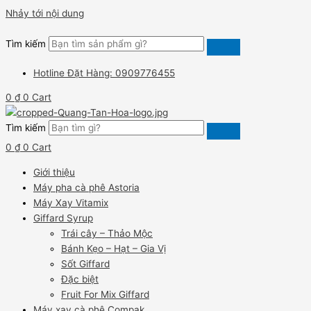
Nhảy tới nội dung
Tìm kiếm
Hotline Đặt Hàng: 0909776455
0
₫
0
Cart
Tìm kiếm
0
₫
0
Cart
Giới thiệu
Máy pha cà phê Astoria
Máy Xay Vitamix
Giffard Syrup
Trái cây – Thảo Mộc
Bánh Kẹo – Hạt – Gia Vị
Sốt Giffard
Đặc biệt
Fruit For Mix Giffard
Máy xay cà phê Compak