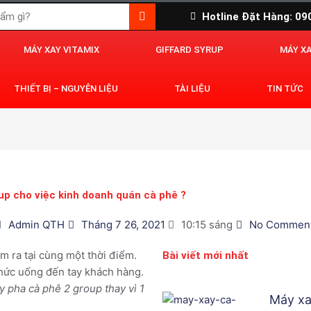
Hotline Đặt Hàng: 0
MÁY XAY VITAMIX
GIFFARD SYRUP
MÁY X
THIẾT BỊ – NGUYÊN LIỆU
TÀI LIỆU
TIN TỨC
up cho việc kinh doanh quán cà phê ?
Admin QTH
Tháng 7 26, 2021
10:15 sáng
No Commen
àm ra tại cùng một thời điểm.
Bài viết mới nhất
hức uống đến tay khách hàng.
 pha cà phê 2 group thay vì 1
Máy xa