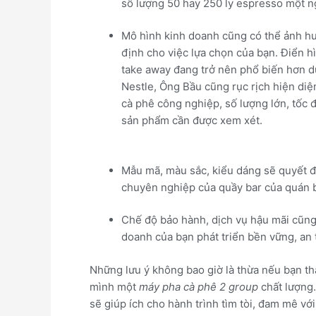
số lượng 50 hay 250 ly espresso một n
Mô hình kinh doanh cũng có thể ảnh hư
định cho việc lựa chọn của bạn. Điển hì
take away đang trở nên phổ biến hơn d
Nestle, Ông Bầu cũng rục rịch hiện diệ
cà phê công nghiệp, số lượng lớn, tốc 
sản phẩm cần được xem xét.
Mẫu mã, màu sắc, kiểu dáng sẽ quyết đị
chuyên nghiệp của quầy bar của quán 
Chế độ bảo hành, dịch vụ hậu mãi cũn
doanh của bạn phát triển bền vững, an 
Những lưu ý không bao giờ là thừa nếu bạn th
mình một
máy pha cà phê 2 group
chất lượng.
sẽ giúp ích cho hành trình tìm tòi, đam mê vớ