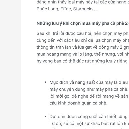
dàng nhìn thấy loại máy này tại các cửa hàng c
Phúc Long, Effoc, Starbucks,…
Những lưu ý khi chọn mua máy pha cà phê 2
Sau khi trả lời được câu hỏi, nên chọn máy ph
cùng đến với các tiêu chí để lựa chọn máy ph
thông tin tràn lan và lừa gạt về dòng máy 2 g
mua hoang mang và lo lắng, thế nhưng, với nh
hy vọng bạn có thể đúc rút những lưu ý riêng
Mục đích và năng suất của máy là điều 
máy chuyên dụng như máy pha cà phê. 
lời mời gọi dễ nghe để rồi mang về sả
cầu kinh doanh quán cà phê.
Dự toán được công suất cần thiết cũng 
Từ đó, sẽ có một sự khác biệt rất lớn 