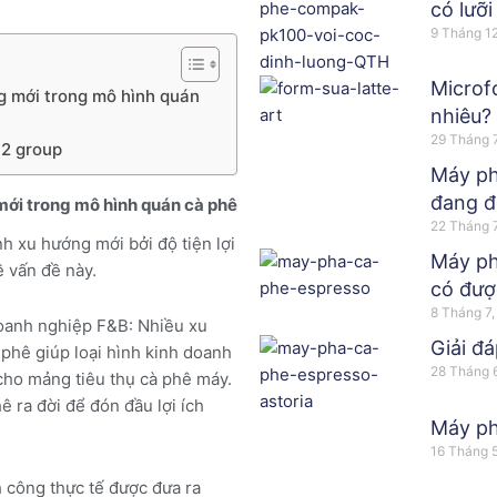
có lưỡi
9 Tháng 1
Microf
g mới trong mô hình quán
nhiêu?
29 Tháng 
 2 group
Máy ph
đang đ
mới trong mô hình quán cà phê
22 Tháng 
h xu hướng mới bởi độ tiện lợi
Máy ph
về vấn đề này.
có đượ
8 Tháng 7
oanh nghiệp F&B: Nhiều xu
Giải đ
 phê giúp loại hình kinh doanh
28 Tháng 
 cho mảng tiêu thụ cà phê máy.
ê ra đời để đón đầu lợi ích
Máy ph
16 Tháng 
 công thực tế được đưa ra