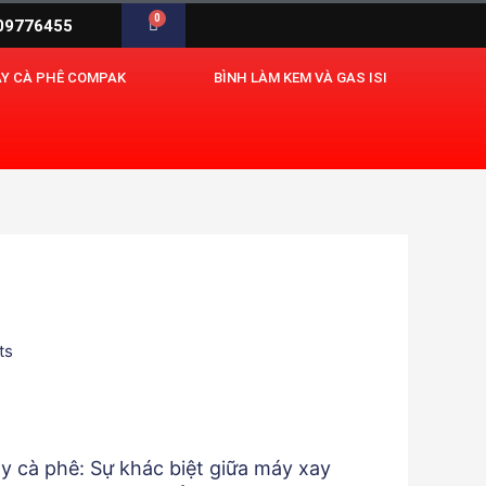
0
Cart
909776455
AY CÀ PHÊ COMPAK
BÌNH LÀM KEM VÀ GAS ISI
ts
y cà phê: Sự khác biệt giữa máy xay