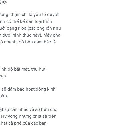
gày.
ởng, thậm chí là yếu tố quyết
nh có thể kể đến loại hình
ưới dạng kios (các ông lớn như
n dưới hình thức này). Máy pha
độ nhanh, độ bền đảm bảo là
nh độ bắt mắt, thu hút,
bạn.
g sẽ đảm bảo hoạt động kinh
tâm.
ật sự cân nhắc và sở hữu cho
 Hy vọng những chia sẻ trên
i hạt cà phê của các bạn.