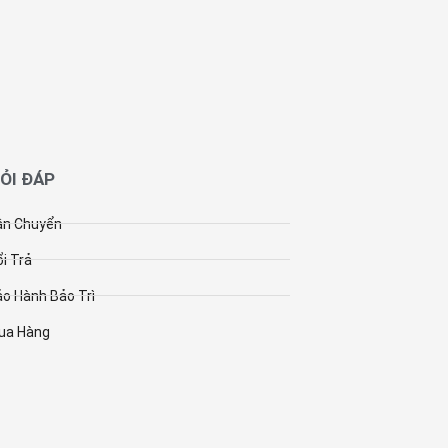
HỎI ĐÁP
ận Chuyển
i Trả
o Hành Bảo Trì
ua Hàng