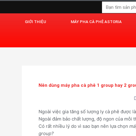
Nhảy
Tìm
tới
kiếm
nội
GIỚI THIỆU
MÁY PHA CÀ PHÊ ASTORIA
dung
Nên dùng máy pha cà phê 1 group hay 2 gro
Ngoài việc gia tăng số lượng ly cà phê được l
Ngoài đảm bảo chất lượng, độ ngon của mỗi t
Có rất nhiều lý do vì sao bạn nên lựa chọn
máy
group?