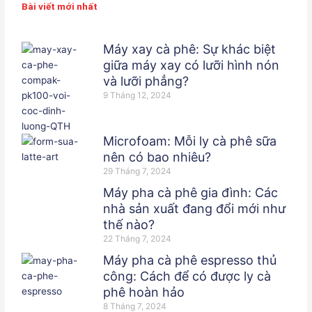
e
t
k
Bài viết mới nhất
b
t
e
o
e
d
Máy xay cà phê: Sự khác biệt
o
r
i
giữa máy xay có lưỡi hình nón
k
n
và lưỡi phẳng?
-
9 Tháng 12, 2024
f
Microfoam: Mỗi ly cà phê sữa
nên có bao nhiêu?
29 Tháng 7, 2024
Máy pha cà phê gia đình: Các
nhà sản xuất đang đổi mới như
thế nào?
22 Tháng 7, 2024
Máy pha cà phê espresso thủ
công: Cách để có được ly cà
phê hoàn hảo
8 Tháng 7, 2024