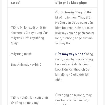
Sự cố
Biện pháp khắc phục
Ổ trục truyền động có thể
bị vỡ hoặc mòn. Thay thế.
Hướng dẫn được cung cấp
Tiếng ồn lớn xuất phát từ
kèm bộ phận. Kiểm tra cụm
khu vực lưỡi xay trong bình
lưỡi xay xem bộ phận nào bị
máy xay. Lưỡi xay không
lỏng, hư hỏng hoặc sứt mẻ
quay
và thay thể.
Máy rung mạnh
Sửa máy xay sinh tố
bằng
cách, vặn chặt đai ốc vòng
kẹp với cờ lê đai ốc vòng
Đáy bình máy xay bị rò
kẹp. Nên vặn theo chiều
kim đồng hồ cho đến khi
chặt.
Ổ bi động cơ bị hỏng, máy
Tiếng nghiền lớn xuất phát
của bạn có thể cần được
từ động cơ máy xay