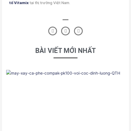
tố Vitamix
tại thị trường Việt Nam.
F
T
L
a
w
i
c
i
n
e
t
k
b
t
e
BÀI VIẾT MỚI NHẤT
o
e
d
o
r
i
k
n
-
f