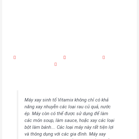
Quy trình kiểm tra sửa
máy xay sinh tố Vitamix
marketing quangtanhoa
Tháng 6 26, 2019
4:46 chiều
No Comments
Máy xay sinh tố Vitamix không chỉ có khả
năng xay nhuyễn các loại rau củ quả, nước
ép. Máy còn có thể được sử dụng để làm
các món soup, làm sauce, hoặc xay các loại
bột làm bánh…. Các loại máy này rất tiện lợi
và thông dụng với các gia đình. Máy xay