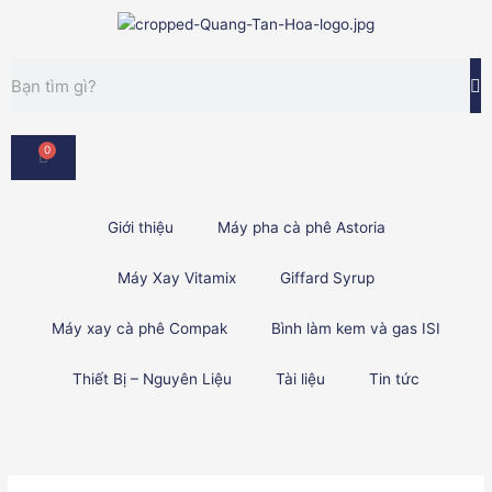
Nhảy
tới
nội
Tìm
dung
kiếm
0
Cart
Giới thiệu
Máy pha cà phê Astoria
Máy Xay Vitamix
Giffard Syrup
Máy xay cà phê Compak
Bình làm kem và gas ISI
Thiết Bị – Nguyên Liệu
Tài liệu
Tin tức