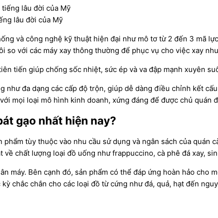
iếng lâu đời của Mỹ
thống và công nghệ kỹ thuật hiện đại như mô tơ từ 2 đến 3 mã 
 đôi so với các máy xay thông thường để phục vụ cho việc xay n
iên tiến giúp chống sốc nhiệt, sức ép và va đập mạnh xuyên suố
ng như đa dạng các cấp độ trộn, giúp dễ dàng điều chỉnh kết cấ
với mọi loại mô hình kinh doanh, xứng đáng để được chủ quán đ
bát gạo nhất hiện nay?
 phẩm tùy thuộc vào nhu cầu sử dụng và ngân sách của quán c
 về chất lượng loại đồ uống như frappuccino, cà phê đá xay, si
 thân máy. Bên cạnh đó, sản phẩm có thể đáp ứng hoàn hảo cho m
 kỳ chắc chắn cho các loại đồ từ cứng như đá, quả, hạt đến ngu