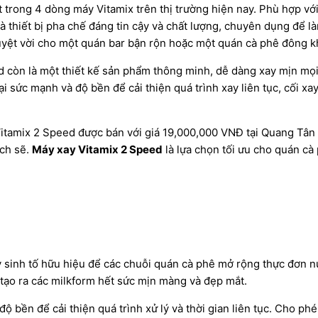
 trong 4 dòng máy Vitamix trên thị trường hiện nay. Phù hợp vớ
à thiết bị pha chế đáng tin cậy và chất lượng, chuyên dụng để là
tuyệt vời cho một quán bar bận rộn hoặc một quán cà phê đông k
 còn là một thiết kế sản phẩm thông minh, dễ dàng xay mịn mọi 
i sức mạnh và độ bền để cải thiện quá trình xay liên tục, cối x
 Vitamix 2 Speed được bán với giá 19,000,000 VNĐ tại Quang Tâ
ạch sẽ.
Máy xay Vitamix 2 Speed
là lựa chọn tối ưu cho quán cà
y sinh tố hữu hiệu để các chuỗi quán cà phê mở rộng thực đơn nư
 tạo ra các milkform hết sức mịn màng và đẹp mắt.
độ bền để cải thiện quá trình xử lý và thời gian liên tục. Cho ph