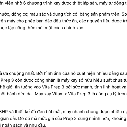
n viên nhờ 6 chương trình xay được thiết lập sẵn, máy tự động tắ
hước, động cơ, màu sắc và dung tích cối bằng sản phẩm trên. So
) trên máy cho phép bạn đảo đều thức ăn, các nguyên liệu được tr
học tập công thức mới một cách chính xác.
 ưa chuộng nhất. Bởi hình ảnh của nó xuất hiện nhiều đằng sau
 Prep 3
còn được công nhận là máy xay sở hữu hiệu suất chưa t
 giới tin tưởng vào Vita Prep 3 bởi sức mạnh, tính linh hoạt và 
 bột bánh dẻo dai. Máy xay Vitamix Vita Prep 3 là công cụ lý tưở
ến 3HP và thiết kế đỏ đen bắt mắt, máy nhanh chóng được nhiều
hời gian dài. Do đó mà mức giá của Prep 3 cũng nhỉnh hơn, khoản
i ngân sách và nhu cầu.