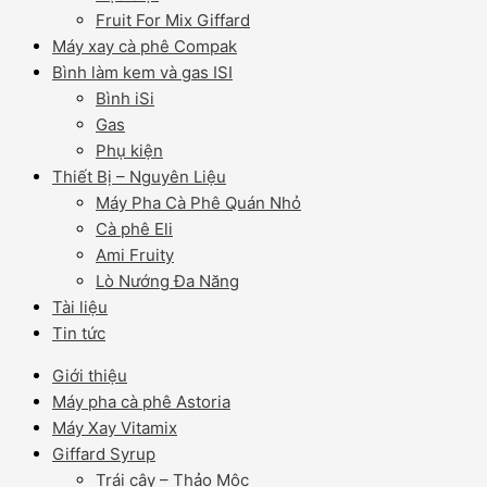
Fruit For Mix Giffard
Máy xay cà phê Compak
Bình làm kem và gas ISI
Bình iSi
Gas
Phụ kiện
Thiết Bị – Nguyên Liệu
Máy Pha Cà Phê Quán Nhỏ
Cà phê Eli
Ami Fruity
Lò Nướng Đa Năng
Tài liệu
Tin tức
Giới thiệu
Máy pha cà phê Astoria
Máy Xay Vitamix
Giffard Syrup
Trái cây – Thảo Mộc