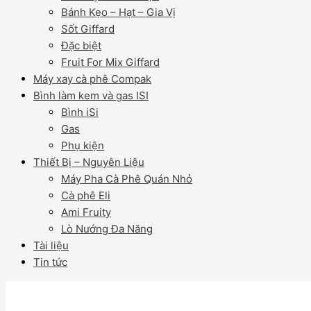
Bánh Kẹo – Hạt – Gia Vị
Sốt Giffard
Đặc biệt
Fruit For Mix Giffard
Máy xay cà phê Compak
Bình làm kem và gas ISI
Bình iSi
Gas
Phụ kiện
Thiết Bị – Nguyên Liệu
Máy Pha Cà Phê Quán Nhỏ
Cà phê Eli
Ami Fruity
Lò Nướng Đa Năng
Tài liệu
Tin tức