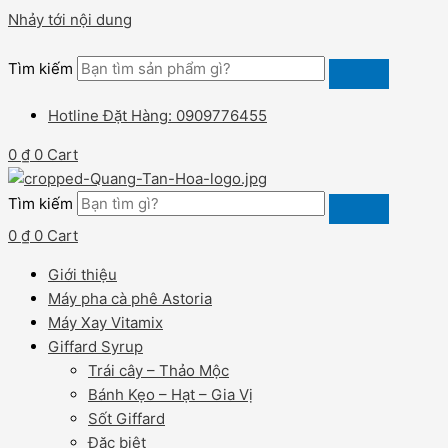
Nhảy tới nội dung
Tìm kiếm
Hotline Đặt Hàng: 0909776455
0
₫
0
Cart
Tìm kiếm
0
₫
0
Cart
Giới thiệu
Máy pha cà phê Astoria
Máy Xay Vitamix
Giffard Syrup
Trái cây – Thảo Mộc
Bánh Kẹo – Hạt – Gia Vị
Sốt Giffard
Đặc biệt