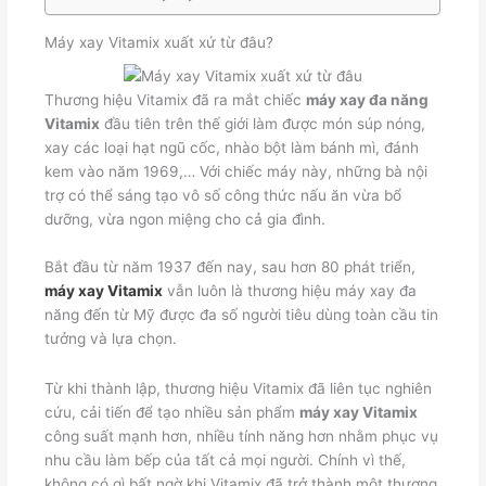
Máy xay Vitamix xuất xứ từ đâu?
Thương hiệu Vitamix đã ra mắt chiếc
máy xay đa năng
Vitamix
đầu tiên trên thế giới làm được món súp nóng,
xay các loại hạt ngũ cốc, nhào bột làm bánh mì, đánh
kem vào năm 1969,… Với chiếc máy này, những bà nội
trợ có thể sáng tạo vô số công thức nấu ăn vừa bổ
dưỡng, vừa ngon miệng cho cả gia đình.
Bắt đầu từ năm 1937 đến nay, sau hơn 80 phát triển,
máy xay Vitamix
vẫn luôn là thương hiệu máy xay đa
năng đến từ Mỹ được đa số người tiêu dùng toàn cầu tin
tưởng và lựa chọn.
Từ khi thành lập, thương hiệu Vitamix đã liên tục nghiên
cứu, cải tiến để tạo nhiều sản phẩm
máy xay Vitamix
công suất mạnh hơn, nhiều tính năng hơn nhằm phục vụ
nhu cầu làm bếp của tất cả mọi người. Chính vì thế,
không có gì bất ngờ khi Vitamix đã trở thành một thương