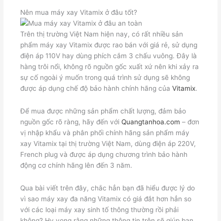
Nên mua máy xay Vitamix ở đâu tốt?
Trên thị trường Việt Nam hiện nay, có rất nhiều sản
phẩm máy xay Vitamix được rao bán với giá rẻ, sử dụng
điện áp 110V hay dùng phích cắm 3 chấu vuông. Đây là
hàng trôi nổi, không rõ nguồn gốc xuất xứ nên khi xảy ra
sự cố ngoài ý muốn trong quá trình sử dụng sẽ không
được áp dụng chế độ bảo hành chính hãng của
Vitamix
.
Để mua được những sản phẩm chất lượng, đảm bảo
nguồn gốc rõ ràng, hãy đến với
Quangtanhoa.com
– đơn
vị nhập khẩu và phân phối chính hãng sản phẩm máy
xay Vitamix tại thị trường Việt Nam, dùng điện áp 220V,
French plug và được áp dụng chương trình bảo hành
động cơ chính hãng lên đến 3 năm.
Qua bài viết trên đây, chắc hẳn bạn đã hiểu được lý do
vì sao máy xay đa năng Vitamix có giá đắt hơn hẳn so
với các loại máy xay sinh tố thông thường rồi phải
không? Hy vọng rằng những thông tin trên sẽ giúp bạn