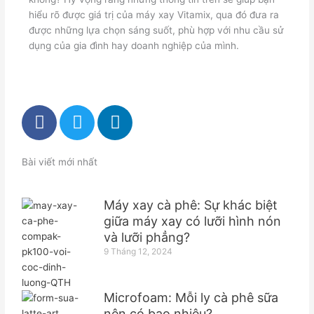
hiểu rõ được giá trị của máy xay Vitamix, qua đó đưa ra
được những lựa chọn sáng suốt, phù hợp với nhu cầu sử
dụng của gia đình hay doanh nghiệp của mình.
F
T
L
a
w
i
c
i
n
e
t
k
Bài viết mới nhất
b
t
e
o
e
d
Máy xay cà phê: Sự khác biệt
o
r
i
giữa máy xay có lưỡi hình nón
k
n
và lưỡi phẳng?
-
9 Tháng 12, 2024
f
Microfoam: Mỗi ly cà phê sữa
nên có bao nhiêu?