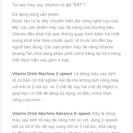
Tại sao máy xay Vitamix có giá “ĐẮT”?
Đa dạng dòng sản phẩm
Được tạo ra từ dây chuyền hiện đại cộng nghệ cao của
Mỹ, các sản phẩm máy xay đa năng của thương hiệu
Vitamix đều phải trải qua những quay trình kiểm tra chất
lượng khắt khe theo chuẩn quốc tế trước khi đến tay
người tiêu dùng. Các sản phẩm máy đa năng Vitamix
Quang Tân Hòa đang phân phối chính hãng tại thị trường
Việt Nam hiện nay gồm 4 loại:
Vitamix Drink Machine 2-speed
: Là dòng máy xay sinh
tố cơ bản có thể nghiền nát đá mà không làm nóng máy
với mô-tơ 2 mã lực và 2 chế độ xay hai chế độ High/Lo
giúp bạn có thể dễ dàng sử dụng và điểu chỉnh thức
uống của mình
Vitamix Drink Machine Advance 6-speed
: Đây là dòng
máy xay sinh tố này đa năng hơn so với dòng 2-speed
bởi có tới 6 tốc độ xay cùng mô-tơ 2 mã lực, khả năng
tự động ngắt khi xay xong. Lưỡi dao và cối xay của dòng