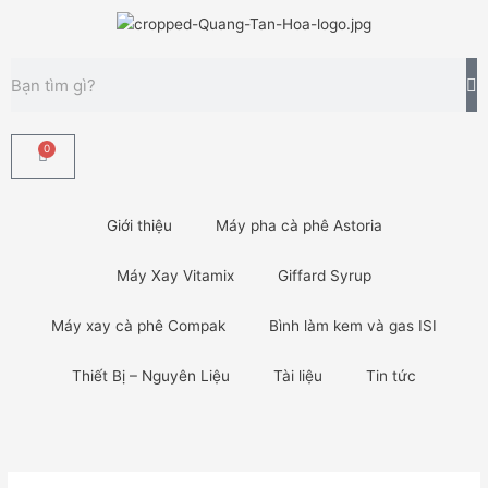
Nhảy
tới
nội
Tìm
dung
kiếm
0
Cart
Giới thiệu
Máy pha cà phê Astoria
Máy Xay Vitamix
Giffard Syrup
Máy xay cà phê Compak
Bình làm kem và gas ISI
Thiết Bị – Nguyên Liệu
Tài liệu
Tin tức