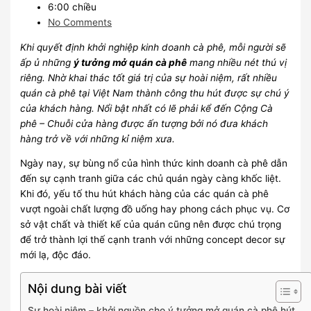
6:00 chiều
No Comments
Khi quyết định khởi nghiệp kinh doanh cà phê, mỗi người sẽ
ấp ủ những
ý tưởng mở quán cà phê
mang nhiều nét thú vị
riêng. Nhờ khai thác tốt giá trị của sự hoài niệm, rất nhiều
quán cà phê tại Việt Nam thành công thu hút được sự chú ý
của khách hàng. Nổi bật nhất có lẽ phải kể đến Cộng Cà
phê – Chuỗi cửa hàng được ấn tượng bởi nó đưa khách
hàng trở về với những kỉ niệm xưa.
Ngày nay, sự bùng nổ của hình thức kinh doanh cà phê dẫn
đến sự cạnh tranh giữa các chủ quán ngày càng khốc liệt.
Khi đó, yếu tố thu hút khách hàng của các quán cà phê
vượt ngoài chất lượng đồ uống hay phong cách phục vụ. Cơ
sở vật chất và thiết kế của quán cũng nên được chú trọng
để trở thành lợi thế cạnh tranh với những concept decor sự
mới lạ, độc đáo.
Nội dung bài viết
Sự hoài niệm – khởi nguồn cho ý tưởng mở quán cà phê hút