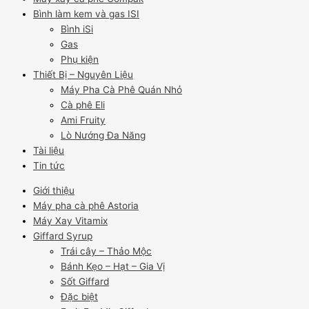
Bình làm kem và gas ISI
Bình iSi
Gas
Phụ kiện
Thiết Bị – Nguyên Liệu
Máy Pha Cà Phê Quán Nhỏ
Cà phê Eli
Ami Fruity
Lò Nướng Đa Năng
Tài liệu
Tin tức
Giới thiệu
Máy pha cà phê Astoria
Máy Xay Vitamix
Giffard Syrup
Trái cây – Thảo Mộc
Bánh Kẹo – Hạt – Gia Vị
Sốt Giffard
Đặc biệt