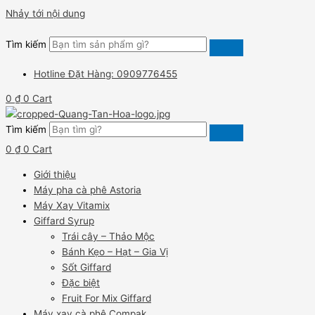
Nhảy tới nội dung
Tìm kiếm
Hotline Đặt Hàng: 0909776455
0
₫
0
Cart
Tìm kiếm
0
₫
0
Cart
Giới thiệu
Máy pha cà phê Astoria
Máy Xay Vitamix
Giffard Syrup
Trái cây – Thảo Mộc
Bánh Kẹo – Hạt – Gia Vị
Sốt Giffard
Đặc biệt
Fruit For Mix Giffard
Máy xay cà phê Compak