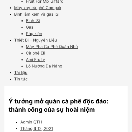
Fruit For Mix Giffard
Máy xay cà phê Compak
Bình làm kem và gas ISI
Bình iSi
Gas
Phụ kiện
Thiết Bị – Nguyên Liệu
Máy Pha Cà Phê Quán Nhỏ
Cà phê Eli
Ami Fruity
Lò Nướng Đa Năng
Tài liệu
Tin tức
Ý tưởng mở quán cà phê độc đáo:
thành công của sự hoài niệm
Admin QTH
Tháng 6 12, 2021