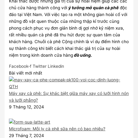
Khai thác được những giá trị của sự hoài niệm giúp các các
chủ cửa hàng thành công với
ý tưởng mở quán cà phê
độc
đáo tại Việt Nam. Với việc tạo ra một không gian hoài cổ với
những đồ vật quen thuộc của những thập kỉ trước cùng
phong cách phục vụ đơn giản bình dị gợi nhớ kỷ niệm xưa,
rất nhiều quán cà phê đã thu hút được sự quan tâm của
khách hàng. Chuỗi cà phê Cộng chính là ví dụ điểm hình cho
sự thành công khi biết cách khai thác giá trị của sự hoài
niệm trong kinh doanh cửa hàng
đồ uống.
Facebook-f
Twitter
Linkedin
Bài viết mới nhất
Máy xay cà phê: Sự khác biệt giữa máy xay có lưỡi hình nón
và lưỡi phẳng?
9 Tháng 12, 2024
Microfoam: Mỗi ly cà phê sữa nên có bao nhiêu?
29 Tháng 7, 2024