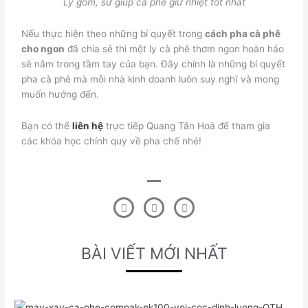
Ly gốm, sứ giúp cà phê giữ nhiệt tốt nhất
Nếu thực hiện theo những bí quyết trong
cách pha cà phê
cho ngon
đã chia sẻ thì một ly cà phê thơm ngon hoàn hảo
sẽ nằm trong tầm tay của bạn. Đây chính là những bí quyết
pha cà phê mà
mỗi nhà kinh doanh luôn suy nghĩ và mong
muốn hướng đến.
Bạn có thể
liên hệ
trực tiếp
Quang Tân Hoà
để tham gia
các khóa học chính quy về pha chế nhé!
F
T
L
a
w
i
c
i
n
e
t
k
b
t
e
BÀI VIẾT MỚI NHẤT
o
e
d
o
r
i
k
n
-
f