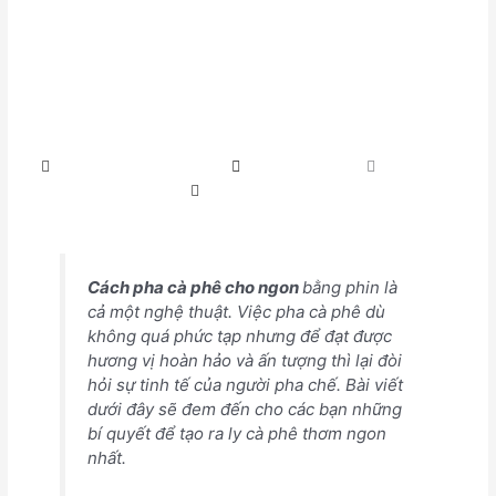
ngon với bí quyết không
phải ai cũng biết
marketing quangtanhoa
Tháng 3 7, 2018
2:42 chiều
No Comments
Cách pha cà phê cho ngon
bằng phin là
cả một nghệ thuật. Việc pha cà phê dù
không quá phức tạp nhưng để đạt được
hương vị hoàn hảo và ấn tượng thì lại đòi
hỏi sự tinh tế của người pha chế. Bài viết
dưới đây sẽ đem đến cho các bạn những
bí quyết để tạo ra ly cà phê thơm ngon
nhất.