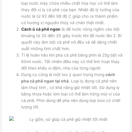
loại nước máy chứa nhiều chất hóa học có thể làm
thay đổi vị ly cà phê của bạn. Nhiệt độ lý tưởng của
nước là từ 92 đến 98 độ C giúp cho ra thành phẩm
có hương vị nguyên thủy và chân thật nhất.
Cách ủ cà phê ngon
là để nước nóng ngấm vào bột
khoảng từ 20 đến 30 giây trước khi đổ nước lần 2. Bí
quyết này làm bột cà phê nở đều và dễ dàng chiết
xuất những tinh chất hơn.
Tỉ lệ hoàn hảo khi pha cà phê bằng phin là 25g bột và
60ml nước. Tất nhiên điều này có thể linh hoạt thay
đổi theo khẩu vị đậm, nhẹ của từng người.
Dụng cụ cũng là một lưu ý quan trọng trong
cách
pha cà phê ngon tại nhà
. Loại ly đựng cà phê nên
làm thuỷ tinh , có khả năng giữ nhiệt tốt. Sử dụng ly
bằng nhựa hoặc kim loại có thể làm hỏng mùi vị của
cà phê. Phin dùng để pha nên dùng loại inox có chất
lượng tốt.