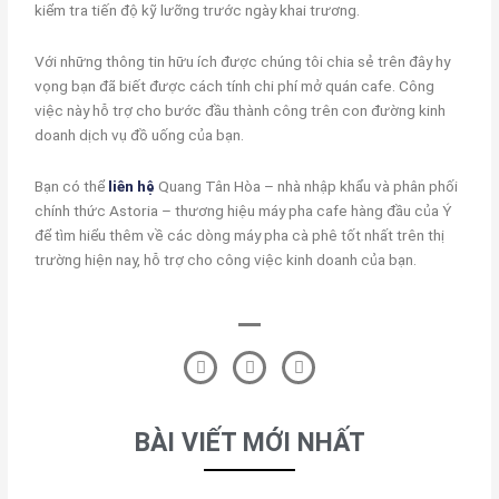
kiểm tra tiến độ kỹ lưỡng trước ngày khai trương.
Với những thông tin hữu ích được chúng tôi chia sẻ trên đây hy
vọng bạn đã biết được cách tính chi phí mở quán cafe. Công
việc này hỗ trợ cho bước đầu thành công trên con đường kinh
doanh dịch vụ đồ uống của bạn.
Bạn có thể
liên hệ
Quang Tân Hòa – nhà nhập khẩu và phân phối
chính thức Astoria – thương hiệu máy pha cafe hàng đầu của Ý
để tìm hiểu thêm về các dòng máy pha cà phê tốt nhất trên thị
trường hiện nay, hỗ trợ cho công việc kinh doanh của bạn.
F
T
L
a
w
i
c
i
n
e
t
k
b
t
e
BÀI VIẾT MỚI NHẤT
o
e
d
o
r
i
k
n
-