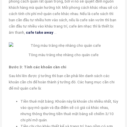
phong cách quán rất quan trọng, bời vì nó sẽ quyết định nguồn
khách hàng mà quán hướng tới. Mỗi phong cách khác nhau sẽ có
cách tính chi phí mở quán cafe khác nhau. Nếu là cafe sách thì
bạn cần đầu tư nhiều hơn vào sách, nếu là cafe sân vườn thì bạn
cần đầu tư nhiều vào khâu trang trí, cafe âm nhạc thì là thiết bị
âm thanh,
cafe take away
…
Tông màu trắng nhẹ nhàng cho quán cafe
Bước 3: Tính các khoản cần chi
Sau khi lên được ý tưởng thì bạn cần phải lên danh sách các
khoản cần chi để hoàn thành ý tưởng đó. Các hạng mục cần chi
để mở quán cafe là:
Tiền thuê mặt bằng: Khoản này là khoản chi nhiều nhất, tùy
vào quy mô quán và địa điểm sẽ có giá cả khác nhau,
nhưng thông thường tiền thuê mặt bằng sẽ chiếm 3/10
chi phí mở quán.
Tiền chi cho khâu thiết kế và trang trí: bao gồm có sơn,