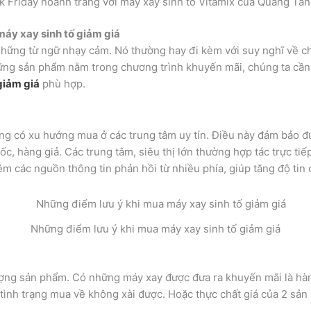
k Friday hoành tráng với máy xay sinh tố Vitamix của Quang Tâ
máy xay sinh tố giảm giá
 những từ ngữ nhạy cảm. Nó thường hay đi kèm với suy nghĩ về c
ng sản phẩm nằm trong chương trình khuyến mãi, chúng ta cần lư
giảm giá
phù hợp.
g có xu hướng mua ở các trung tâm uy tín. Điều này đảm bảo đượ
c, hàng giả. Các trung tâm, siêu thị lớn thường hợp tác trực tiế
 các nguồn thông tin phản hồi từ nhiều phía, giúp tăng độ tin c
Những điểm lưu ý khi mua máy xay sinh tố giảm giá
lượng sản phẩm. Có những máy xay được đưa ra khuyến mãi là hàn
tình trạng mua về không xài được. Hoặc thực chất giá của 2 sản