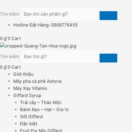
Nhảy
tới
Tìm kiếm
nội
dung
Hotline Đặt Hàng: 0909776455
0
₫
0
Cart
Tìm kiếm
0
₫
0
Cart
Giới thiệu
Máy pha cà phê Astoria
Máy Xay Vitamix
Giffard Syrup
Trái cây – Thảo Mộc
Bánh Kẹo – Hạt – Gia Vị
Sốt Giffard
Đặc biệt
Fruit For Mix Giffard