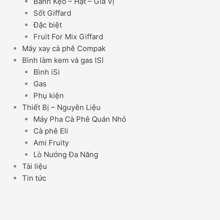
Bánh Kẹo – Hạt – Gia Vị
Sốt Giffard
Đặc biệt
Fruit For Mix Giffard
Máy xay cà phê Compak
Bình làm kem và gas ISI
Bình iSi
Gas
Phụ kiện
Thiết Bị – Nguyên Liệu
Máy Pha Cà Phê Quán Nhỏ
Cà phê Eli
Ami Fruity
Lò Nướng Đa Năng
Tài liệu
Tin tức