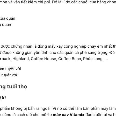
n và vẫn tiết kiệm chi phí. Đó là lí do các chuỗi cửa hàng chọ
a quán
 được chứng nhận là dòng máy xay công nghiệp chạy êm nhất th
ữ được không gian yên tĩnh cho các quán cà phê sang trọng. Đó l
tarbuck, Highland, Coffee House, Coffee Bean, Phúc Long, …
tuyệt vời
ng tuổi thọ
 trí
 phẩm không bị bắn ra ngoài. Vì nó có thể làm bẩn phần máy là
h cũng là cách giữ cho mô-tơ
máy xay Vitamix
được bền bỉ và h