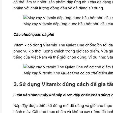
có thể làm ra nhiều sản phẩm đáp ứng nhu cầu đa dạng mó
phẩm với chất lượng đồng đều và dễ dàng sử dụng.
Máy xay Vitamix đáp ứng được hầu hết nhu cầu củ
Các chuỗi quán cà phê
Vitamix
có dòng
Vitamix The Quiet One
chống ồn tối đa
phục vụ kịp thời lượng khách trong giờ cao điểm. Vừa gi
tiếng của Việt Nam và thế giới chọn dùng. Ví dụ như: S
Máy xay Vitamix The Quiet One có cơ chế giảm âm 
3. Sử dụng Vitamix đúng cách để gia tă
Luôn vận hành
máy k
hi nắp được đậy chắc chắn đúng vị
Nắp đậy được thiết kế đóng mở dễ dàng và giữ cho thực
hành máy. Cắt nhỏ thực phẩm và không xay riêng đá lạn