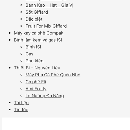
Bánh Kẹo – Hạt – Gia Vị
Sốt Giffard
Đặc biệt
Fruit For Mix Giffard
Máy xay cà phê Compak
Bình làm kem và gas ISI
Bình iSi
Gas
Phụ kiện
Thiết Bị – Nguyên Liệu
Máy Pha Cà Phê Quán Nhỏ
Cà phê Eli
Ami Fruity
Lò Nướng Đa Năng
Tài liệu
Tin tức