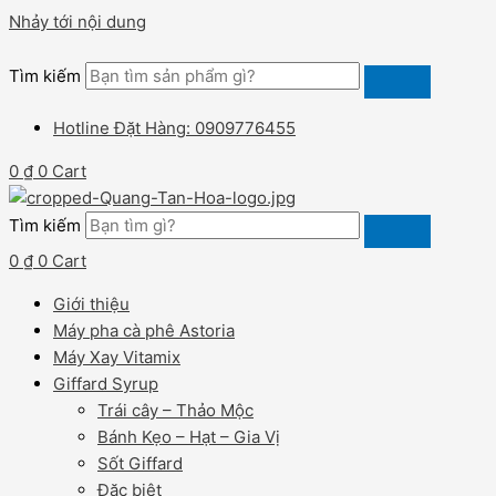
Nhảy tới nội dung
Tìm kiếm
Hotline Đặt Hàng: 0909776455
0
₫
0
Cart
Tìm kiếm
0
₫
0
Cart
Giới thiệu
Máy pha cà phê Astoria
Máy Xay Vitamix
Giffard Syrup
Trái cây – Thảo Mộc
Bánh Kẹo – Hạt – Gia Vị
Sốt Giffard
Đặc biệt