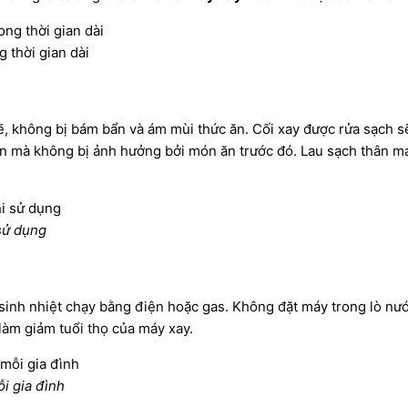
 thời gian dài
sẽ, không bị bám bẩn và ám mùi thức ăn. Cối xay được rửa sạch s
on mà không bị ảnh hưởng bởi món ăn trước đó. Lau sạch thân má
 sử dụng
ị sinh nhiệt chạy bằng điện hoặc gas. Không đặt máy trong lò nư
làm giảm tuổi thọ của
máy xay.
ỗi gia đình