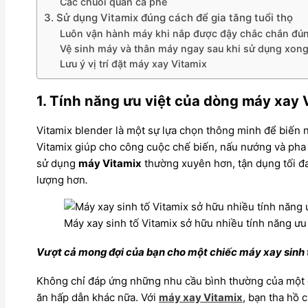
Các chuỗi quán cà phê
3. Sử dụng Vitamix đúng cách để gia tăng tuổi thọ
Luôn vận hành máy khi nắp được đậy chắc chắn đúng
Vệ sinh máy và thân máy ngay sau khi sử dụng xon
Lưu ý vị trí đặt máy xay Vitamix
1. Tính năng ưu việt của dòng
máy xay 
Vitamix blender
là một sự lựa chọn thông minh để biến 
Vitamix
giúp cho công cuộc chế biến, nấu nướng và pha c
sử dụng
máy Vitamix
thường xuyên hơn, tận dụng tối đa
lượng hơn
.
Máy xay sinh tố Vitamix sở hữu nhiều tính năng ưu 
Vượt cả mong đợi của bạn cho một chiếc máy xay sinh 
Không chỉ đáp ứng những nhu cầu bình thường của một c
ăn hấp dẫn khác nữa. Với
máy xay Vitamix
, bạn tha hồ 