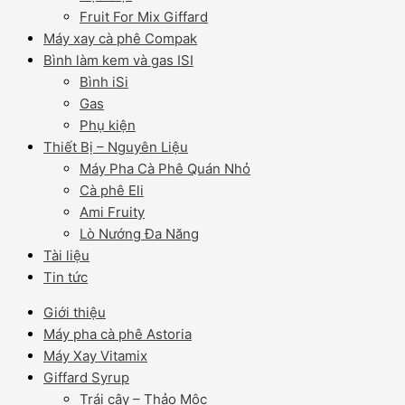
Fruit For Mix Giffard
Máy xay cà phê Compak
Bình làm kem và gas ISI
Bình iSi
Gas
Phụ kiện
Thiết Bị – Nguyên Liệu
Máy Pha Cà Phê Quán Nhỏ
Cà phê Eli
Ami Fruity
Lò Nướng Đa Năng
Tài liệu
Tin tức
Giới thiệu
Máy pha cà phê Astoria
Máy Xay Vitamix
Giffard Syrup
Trái cây – Thảo Mộc