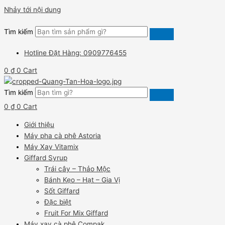
Nhảy tới nội dung
Tìm kiếm
Hotline Đặt Hàng: 0909776455
0
₫
0
Cart
Tìm kiếm
0
₫
0
Cart
Giới thiệu
Máy pha cà phê Astoria
Máy Xay Vitamix
Giffard Syrup
Trái cây – Thảo Mộc
Bánh Kẹo – Hạt – Gia Vị
Sốt Giffard
Đặc biệt
Fruit For Mix Giffard
Máy xay cà phê Compak