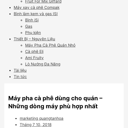
Fruit For Mix Giffard
Máy xay cà phê Compak
Bình làm kem và gas ISI
Bình iSi
Gas
Phụ kiện
Thiết Bị – Nguyên Liệu
Máy Pha Cà Phê Quán Nhỏ
Cà phê Eli
Ami Fruity
Lò Nướng Đa Năng
Tài liệu
Tin tức
Máy pha cà phê dùng cho quán –
Những dòng máy phù hợp nhất
marketing quangtanhoa
Tháng 7 10, 2018