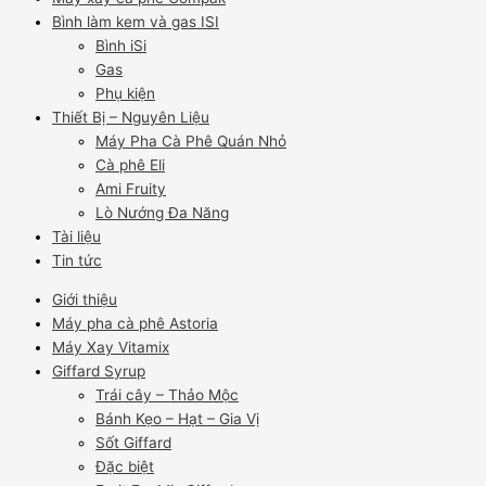
Bình làm kem và gas ISI
Bình iSi
Gas
Phụ kiện
Thiết Bị – Nguyên Liệu
Máy Pha Cà Phê Quán Nhỏ
Cà phê Eli
Ami Fruity
Lò Nướng Đa Năng
Tài liệu
Tin tức
Giới thiệu
Máy pha cà phê Astoria
Máy Xay Vitamix
Giffard Syrup
Trái cây – Thảo Mộc
Bánh Kẹo – Hạt – Gia Vị
Sốt Giffard
Đặc biệt