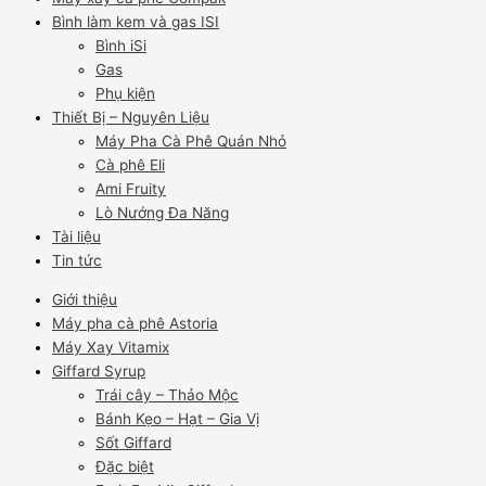
Bình làm kem và gas ISI
Bình iSi
Gas
Phụ kiện
Thiết Bị – Nguyên Liệu
Máy Pha Cà Phê Quán Nhỏ
Cà phê Eli
Ami Fruity
Lò Nướng Đa Năng
Tài liệu
Tin tức
Giới thiệu
Máy pha cà phê Astoria
Máy Xay Vitamix
Giffard Syrup
Trái cây – Thảo Mộc
Bánh Kẹo – Hạt – Gia Vị
Sốt Giffard
Đặc biệt