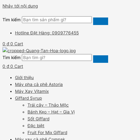
Nhảy tới nội dung
Tìm kiếm
Hotline Đặt Hàng: 0909776455
0
₫
0
Cart
Tìm kiếm
0
₫
0
Cart
Giới thiệu
Máy pha cà phê Astoria
Máy Xay Vitamix
Giffard Syrup
Trái cây – Thảo Mộc
Bánh Kẹo – Hạt – Gia Vị
Sốt Giffard
Đặc biệt
Fruit For Mix Giffard
Máy xay cà phê Compak