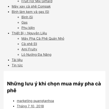
Fruit For Mix Giffard
Máy xay cà phê Compak
Bình làm kem và gas ISI
Bình iSi
Gas
Phụ kiện
Thiết Bị – Nguyên Liệu
Máy Pha Cà Phê Quán Nhỏ
Cà phê Eli
Ami Fruity
Lò Nướng Đa Năng
Tài liệu
Tin tức
Những lưu ý khi chọn mua máy pha cà
phê
marketing quangtanhoa
Tháng 7 10, 2018