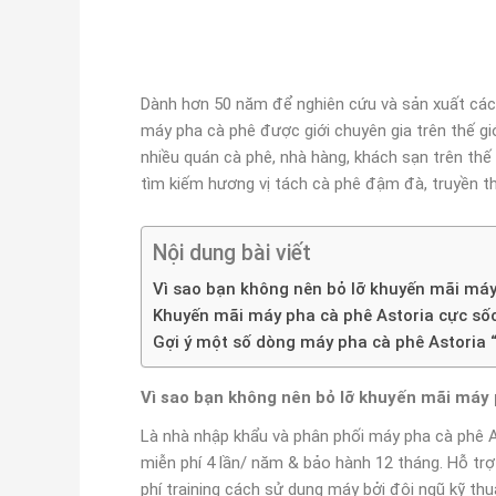
Dành hơn 50 năm để nghiên cứu và sản xuất các 
máy pha cà phê được giới chuyên gia trên thế gi
nhiều quán cà phê, nhà hàng, khách sạn trên thế g
tìm kiếm hương vị tách cà phê đậm đà, truyền t
Nội dung bài viết
Vì sao bạn không nên bỏ lỡ khuyến mãi máy
Khuyến mãi máy pha cà phê Astoria cực số
Gợi ý một số dòng máy pha cà phê Astoria 
Vì sao bạn không nên bỏ lỡ khuyến mãi máy 
Là nhà nhập khẩu và phân phối máy pha cà phê As
miễn phí 4 lần/ năm & bảo hành 12 tháng. Hỗ trợ
phí training cách sử dụng máy bởi đội ngũ kỹ t