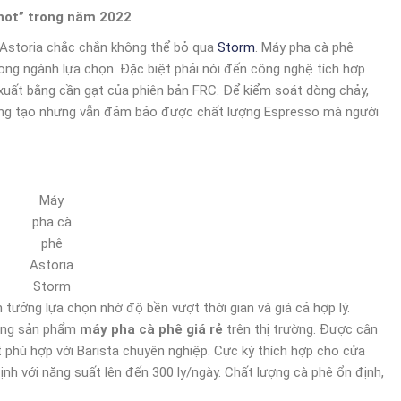
“hot” trong năm 2022
 Astoria chắc chắn không thể bỏ qua
Storm
. Máy pha cà phê
ng ngành lựa chọn. Đặc biệt phải nói đến công nghệ tích hợp
 xuất bằng cần gạt của phiên bản FRC. Để kiểm soát dòng chảy,
áng tạo nhưng vẫn đảm bảo được chất lượng Espresso mà người
Máy
pha cà
phê
Astoria
Storm
tưởng lựa chọn nhờ độ bền vượt thời gian và giá cả hợp lý.
dòng sản phẩm
máy pha cà phê giá rẻ
trên thị trường. Được cân
ết phù hợp với Barista chuyên nghiệp. Cực kỳ thích hợp cho cửa
h với năng suất lên đến 300 ly/ngày. Chất lượng cà phê ổn định,