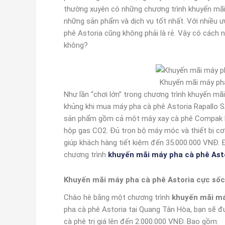
thường xuyên có những chương trình khuyến mã
những sản phẩm và dịch vụ tốt nhất. Với nhiều ư
phê Astoria cũng không phải là rẻ. Vậy có cách
không?
Khuyến mãi máy pha 
Như lần “chơi lớn” trong chương trình khuyến m
khủng khi mua máy pha cà phê Astoria Rapallo S
sản phẩm gồm cả một máy xay cà phê Compak K6,
hộp gas CO2. Đủ trọn bộ máy móc và thiết bị c
giúp khách hàng tiết kiệm đến 35.000.000 VNĐ. Đ
chương trình
khuyến mãi máy pha cà phê Ast
Khuyến mãi máy pha cà phê Astoria cực sốc
Chào hè bằng một chương trình
khuyến mãi má
pha cà phê Astoria tại Quang Tân Hòa, bạn sẽ 
cà phê trị giá lên đến 2.000.000 VNĐ. Bao gồm: