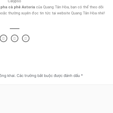
Calypso
pha cà phê Astoria
của Quang Tân Hòa, bạn có thể theo dõi
oặc thường xuyên đọc tin tức tại website Quang Tân Hòa nhé!
F
T
L
a
w
i
c
i
n
e
t
k
b
t
e
o
e
d
o
r
i
k
n
-
f
ông khai.
Các trường bắt buộc được đánh dấu
*