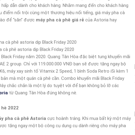
i hấp dẫn dành cho khách hàng. Nhằm mang đến cho khách hàng
u điểm nổi trội cùng một thương hiệu nổi tiếng, giá máy pha cà
 nào để “săn” được
máy pha cà phê giá rẻ
của Astoria hay
cà phê astoria dịp Black Friday 2020
ãi Black Friday năm 2020. Quang Tân Hòa đặc biệt tung khuyến mãi
AE 2 group. Chỉ với 119.000.000 VNĐ bạn sẽ được tặng ngay bộ
 máy xay sinh tố Vitamix 2 Speed, 1 bình Soda Retro iSi kèm 1
ơ bản mà một quán cà phê cần. Combo khuyến mãi Black Friday
ây chắc chắn là một lý do tuyệt vời để bạn không bỏ lỡ các
oria
từ Quang Tân Hòa đúng không nè.
 hè 2022
y pha cà phê Astoria
cực hoành tráng. Khi mua bất kỳ một máy
được tặng ngay một bộ công cụ dụng cụ dành riêng cho máy pha