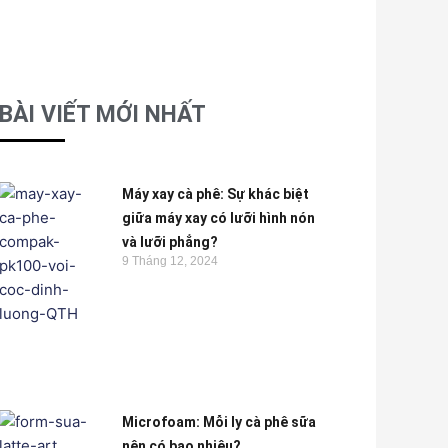
BÀI VIẾT MỚI NHẤT
Máy xay cà phê: Sự khác biệt
giữa máy xay có lưỡi hình nón
và lưỡi phẳng?
9 Tháng 12, 2024
Microfoam: Mỗi ly cà phê sữa
nên có bao nhiêu?