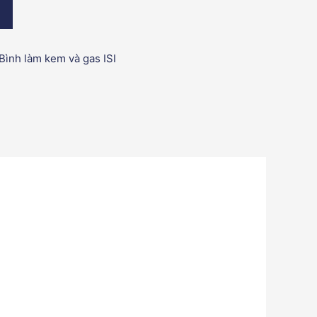
rt
Bình làm kem và gas ISI
ốc hè 2022
ents